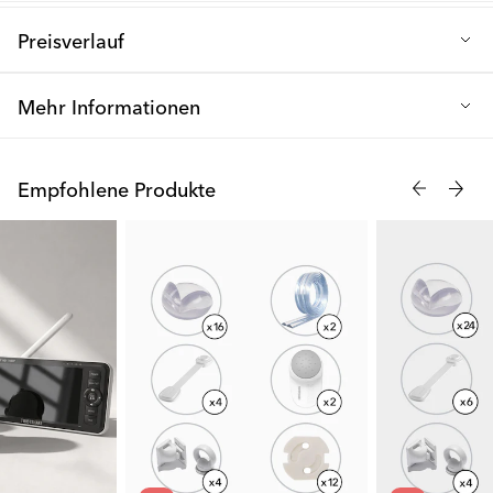
Preisverlauf
Niedrigster Verkaufspreis der letzten 30 Tage: 42.70 €
Mehr Informationen
Wir stellen Ihnen das perfekte Paket vor, um Ihr Baby vor
Verletzungen zu schützen - eine unverzichtbare Sammlung von
Empfohlene Produkte
Sicherheitsprodukten, die für das Wohlbefinden Ihres Kindes
entwickelt wurden.
Dieses umfassende Paket enthält ein Stück jedes
Sicherheitsprodukts, das Sie benötigen, um Ihr Zuhause effektiv
kindersicher zu machen. Von Eckschutzvorrichtungen bis hin zu
Schrankschlössern bietet dieses Paket alles, was Sie brauchen.
Jedes Produkt in diesem Paket ist einfach zu installieren und
wurde für eine problemlose Einrichtung konzipiert, damit Sie
ohne Stress und Schwierigkeiten eine sichere Umgebung für Ihr
Baby schaffen können.