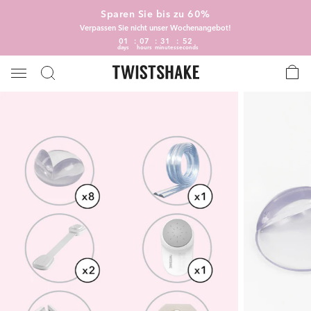
Sparen Sie bis zu 60%
Verpassen Sie nicht unser Wochenangebot!
01
07
31
51
days
hours
minutes
seconds