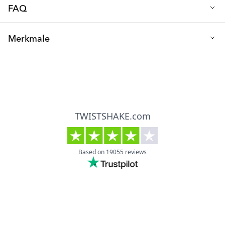
FAQ
Sind die Produkte einfach zu installieren?
Merkmale
Ja, das sind sie! Befolgen Sie einfach die Anweisungen und
stellen Sie sicher, dass die Oberflächen vor dem Anbringen
Montage: Einfache Anbringung auf sauberen, trockenen
sauber und trocken sind. Für eine vollständige Anbringung
Oberflächen
sollten Sie 24 Stunden nach der Anbringung warten.
Vollständige Haftung: Nach 24 Stunden erreicht
Kann man die Produkte auch im Freien verwenden?
Verwendungsbereich: Ausschließlich für Innenräume
Wir empfehlen, die Produkte nur in Innenräumen zu verwenden.
geeignet
Design: Minimalistisch und dezent
Sicherheitsstandards: Erfüllt alle Anforderungen an
Kindersicherungsprodukte
Einsatzbereich: Geeignet für verschiedene Bereiche im
Haushalt