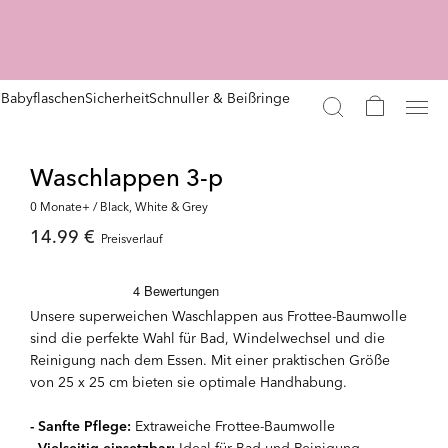
n
Babyflaschen
Sicherheit
Schnuller & Beißringe
Waschlappen 3-p
0 Monate+ / Black, White & Grey
14.99 €
Preisverlauf
Unsere superweichen Waschlappen aus Frottee-Baumwolle
sind die perfekte Wahl für Bad, Windelwechsel und die
Reinigung nach dem Essen. Mit einer praktischen Größe
von 25 x 25 cm bieten sie optimale Handhabung.
- Sanfte Pflege:
Extraweiche Frottee-Baumwolle
- Vielseitig einsetzbar:
Ideal für Bad und Reinigung