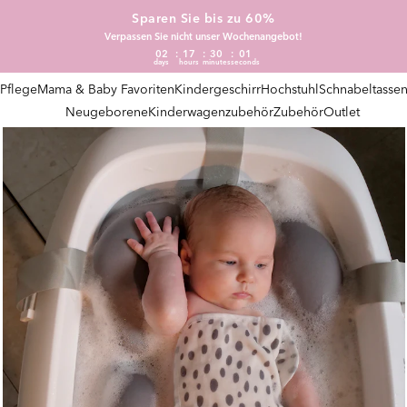
Sparen Sie bis zu 60%
Verpassen Sie nicht unser Wochenangebot!
02
17
30
00
days
hours
minutes
seconds
Pflege
Mama & Baby Favoriten
Kindergeschirr
Hochstuhl
Schnabeltasse
Neugeborene
Kinderwagenzubehör
Zubehör
Outlet