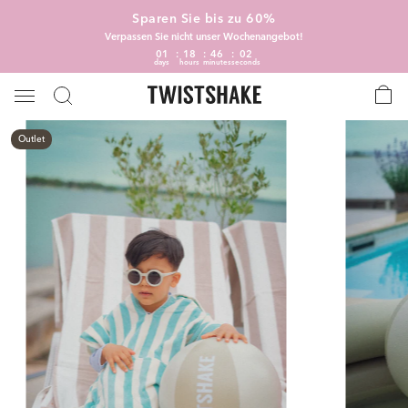
Sparen Sie bis zu 60%
Verpassen Sie nicht unser Wochenangebot!
01
18
46
02
days
hours
minutes
seconds
Outlet