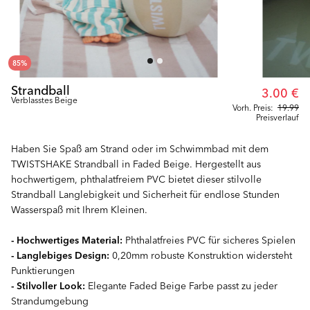
85
%
Strandball
3.00 €
Verblasstes Beige
Vorh. Preis:
19.99
Preisverlauf
Haben Sie Spaß am Strand oder im Schwimmbad mit dem
TWISTSHAKE Strandball in Faded Beige. Hergestellt aus
hochwertigem, phthalatfreiem PVC bietet dieser stilvolle
Strandball Langlebigkeit und Sicherheit für endlose Stunden
Wasserspaß mit Ihrem Kleinen.
- Hochwertiges Material:
Phthalatfreies PVC für sicheres Spielen
- Langlebiges Design:
0,20mm robuste Konstruktion widersteht
Punktierungen
- Stilvoller Look:
Elegante Faded Beige Farbe passt zu jeder
Strandumgebung