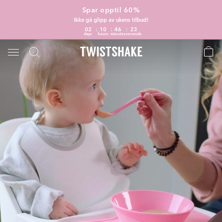
Spar opptil 60%
Ikke gå glipp av ukens tilbud!
02
10
46
21
days
hours
minutes
seconds