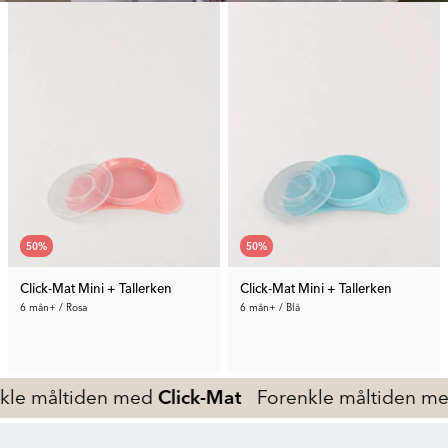
50
%
50
%
Click-Mat Mini + Tallerken
Click-Mat Mini + Tallerken
6 mån+ / Rosa
6 mån+ / Blå
170 kr
170 kr
en med
Click-Mat
Forenkle måltiden med
Click-Ma
Tid. Pris:
339 kr
Tid. Pris:
339 kr