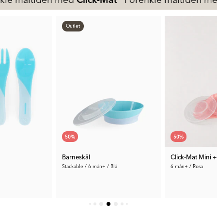
Outlet
50
%
50
%
Barneskål
Click-Mat Mini +
Stackable / 6 mån+ / Blå
6 mån+ / Rosa
65 kr
170 kr
Tid. Pris:
129 kr
Tid. Pris:
339 kr