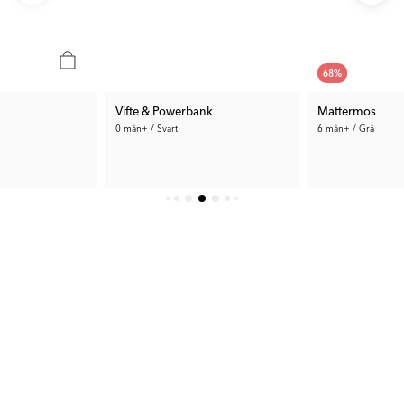
68
%
Vifte & Powerbank
Mattermos
0 mån+ / Svart
6 mån+ / Grå
89 kr
499 kr
Tid. Pris:
279 kr