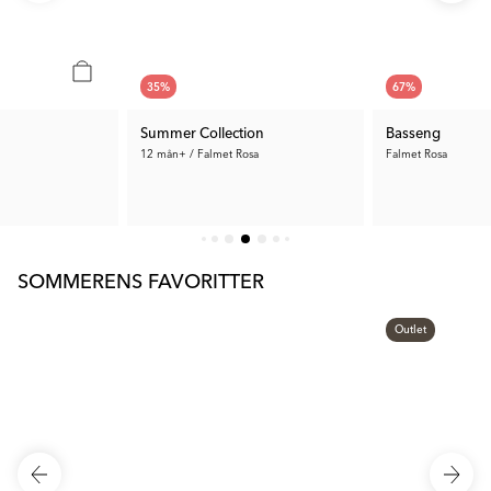
35
%
67
%
Summer Collection
Basseng
12 mån+ / Falmet Rosa
Falmet Rosa
612 kr
110 kr
Anb. Pris:
941 kr
Tid. Pris:
332 kr
SOMMERENS FAVORITTER
Outlet