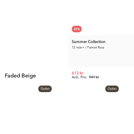
35
%
Summer Collection
12 mån+ / Falmet Rosa
612 kr
Faded Beige
Anb. Pris:
941 kr
Outlet
Outlet