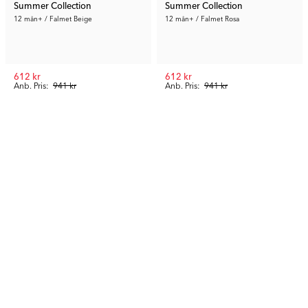
Summer Collection
Summer Collection
12 mån+ / Falmet Beige
12 mån+ / Falmet Rosa
612 kr
612 kr
Anb. Pris:
941 kr
Anb. Pris:
941 kr