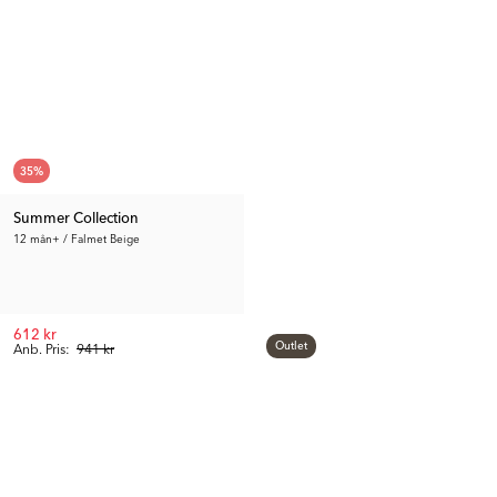
35
%
Summer Collection
12 mån+ / Falmet Beige
612 kr
Outlet
Anb. Pris:
941 kr