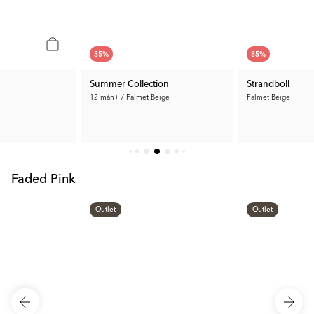
35
%
85
%
Summer Collection
Strandboll
12 mån+ / Falmet Beige
Falmet Beige
612 kr
33 kr
Anb. Pris:
941 kr
Tid. Pris:
221 kr
Faded Pink
Outlet
Outlet