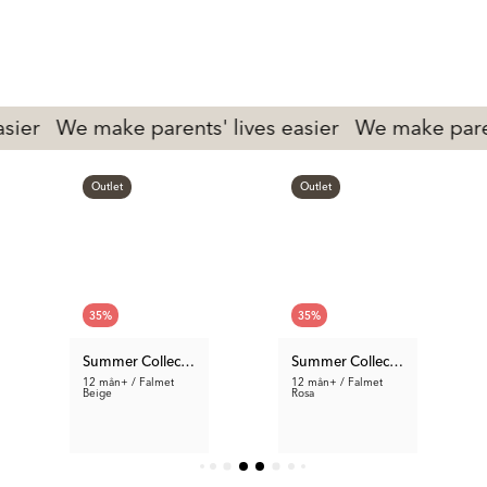
We make parents' lives easier
We make parents' l
Outlet
Outlet
35
%
35
%
Summer Collection
Summer Collection
12 mån+ / Falmet
12 mån+ / Falmet
Beige
Rosa
612 kr
612 kr