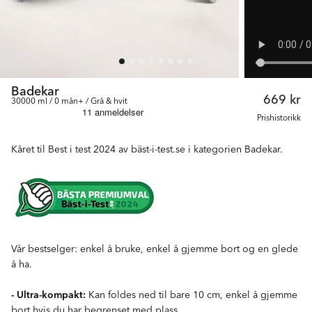
Badekar
669 kr
30000 ml / 0 mån+ / Grå & hvit
Prishistorikk
Kåret til Best i test 2024 av bäst-i-test.se i kategorien Badekar.
Vår bestselger: enkel å bruke, enkel å gjemme bort og en glede
å ha.
- Ultra-kompakt:
Kan foldes ned til bare 10 cm, enkel å gjemme
bort hvis du har begrenset med plass.