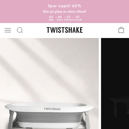
Spar opptil 60%
Ikke gå glipp av ukens tilbud!
02
04
27
47
days
hours
minutes
seconds