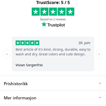
Q: Bør jeg velge smekken med lange ermer eller
Vanlig
Fri for: BPA
Smekke
?
Maskinvaskbar: Ja (30 grader)
Den vanlige smekken kan brukes fra så tidlig som 4 måneder, er
Anbefalt alder: 6+ måneder
lettere å vaske (hallo oppvaskmaskin) og kan fange opp mer mat
i den dypere lommen.
Smekken med lange ermer er mykere, beskytter mer av babyens
klær, og fungerer også flott som et tilbehør under leketid, som
for eksempel ved tegning, maling, osv.
Prishistorikk
Laveste salgspris de siste 30 dagene: 58 kr
Mer informasjon