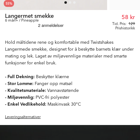
55
%
Langermet smekke
58 kr
6 mån+ / Pineapple
Tid. Pris:
129
Prishistorikk
Hold måltidene rene og komfortable med Twistshakes
Langermede smekke, designet for å beskytte barnets klær under
mating og lek. Laget av miljøvennlige materialer med smarte
funksjoner for enkel bruk.
- Full Dekning:
Beskytter klærne
- Stor Lomme:
Fanger opp matsøl
- Kvalitetsmateriale:
Vannavstøtende
- Miljøvennlig:
PVC-fri polyester
- Enkel Vedlikehold:
Maskinvask 30°C
Leveringsalternativer