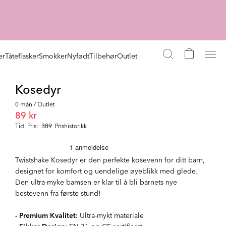
er
Tåteflasker
Smokker
Nyfødt
Tilbehør
Outlet
Kosedyr
0 mån / Outlet
89 kr
Tid. Pris:
389
Prishistorikk
Twistshake Kosedyr er den perfekte kosevenn for ditt barn,
designet for komfort og uendelige øyeblikk med glede.
Den ultra-myke bamsen er klar til å bli barnets nye
bestevenn fra første stund!
- Premium Kvalitet:
Ultra-mykt materiale