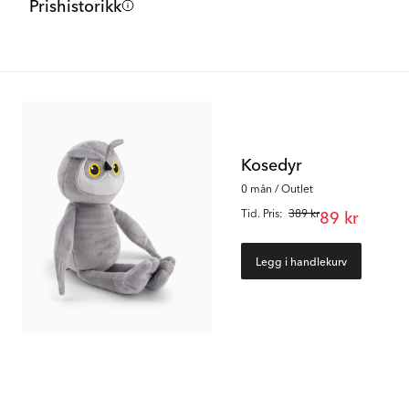
Prishistorikk
Kosedyr
0 mån / Outlet
Tid. Pris:
389 kr
89 kr
Legg i handlekurv