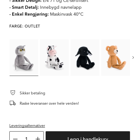
- Sikker Design:
EN 71 og CE-sertifisert
- Smart Detalj:
Innebygd navnelapp
- Enkel Rengjøring:
Maskinvask 40°C
FARGE: OUTLET
Sikker betaling
Raske leveranser over hele verden!
Leveringsalternativer
1
Legg i handlekurv