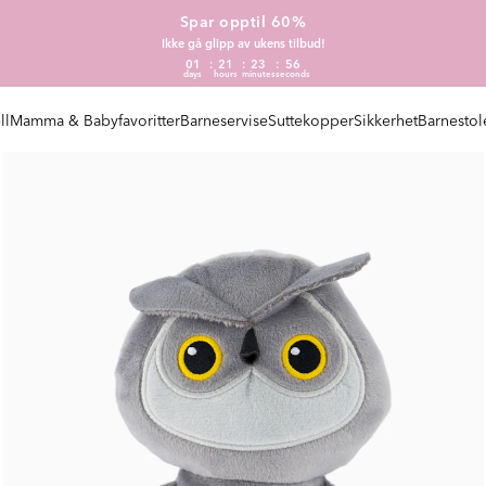
Spar opptil 60%
Ikke gå glipp av ukens tilbud!
01
21
23
55
days
hours
minutes
seconds
ll
Mamma & Babyfavoritter
Barneservise
Suttekopper
Sikkerhet
Barnestol