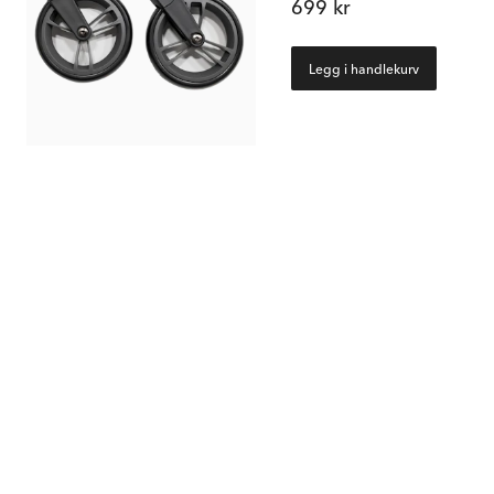
699 kr
Legg i handlekurv