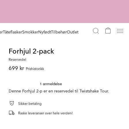
er
Tåteflasker
Smokker
Nyfødt
Tilbehør
Outlet
Forhjul 2-pack
Reservedel
699 kr
Prishistorikk
Denne Forhjul 2-p er en reservedel til Twistshake Tour.
Sikker betaling
Raske leveranser over hele verden!