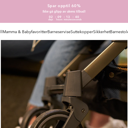
Spar opptil 60%
Ikke gå glipp av ukens tilbud!
02
09
13
39
days
hours
minutes
seconds
ll
Mamma & Babyfavoritter
Barneservise
Suttekopper
Sikkerhet
Barnestol