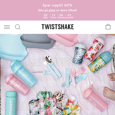
Spar opptil 60%
Ikke gå glipp av ukens tilbud!
02
13
34
21
days
hours
minutes
seconds