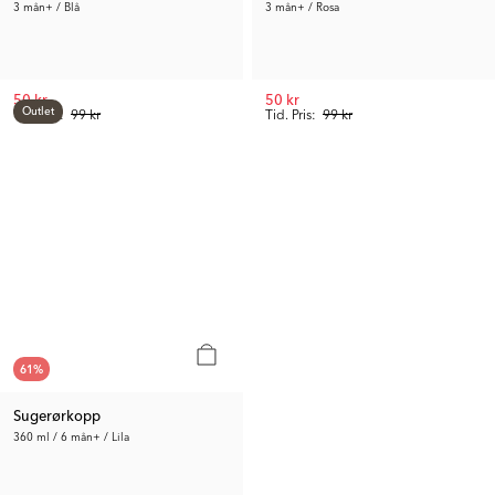
3 mån+ / Blå
3 mån+ / Rosa
50 kr
50 kr
Outlet
Tid. Pris:
99 kr
Tid. Pris:
99 kr
61
%
Sugerørkopp
360 ml / 6 mån+ / Lila