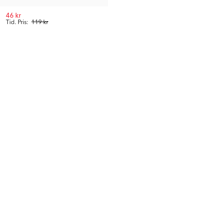
46 kr
Tid. Pris:
119 kr