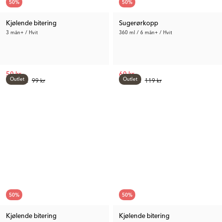
50
%
50
%
Kjølende bitering
Sugerørkopp
3 mån+ / Hvit
360 ml / 6 mån+ / Hvit
50 kr
60 kr
Outlet
Outlet
Tid. Pris:
99 kr
Tid. Pris:
119 kr
50
%
50
%
Kjølende bitering
Kjølende bitering