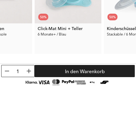
50
%
50
%
en
Click-Mat Mini + Teller
Kinderschüssel
pple
6 Monate+ / Blau
Stackable / 6 Mon
15.00 €
5.50 €
€
Vorh. Preis:
29.99 €
Vorh. Preis:
10.99
1
In den Warenkorb