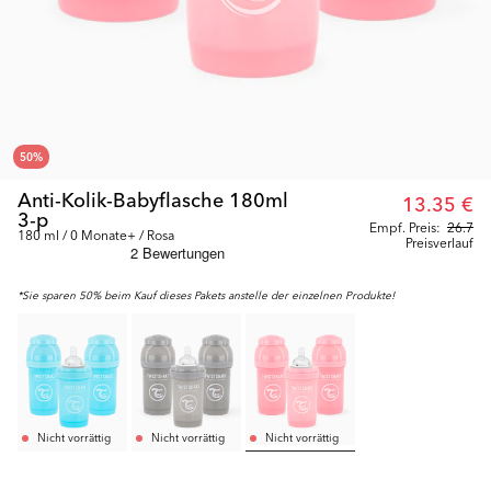
50
%
Anti-Kolik-Babyflasche 180ml
13.35 €
3-p
Empf. Preis:
26.7
180 ml / 0 Monate+ / Rosa
Preisverlauf
*Sie sparen 50% beim Kauf dieses Pakets anstelle der einzelnen Produkte!
Nicht vorrättig
Nicht vorrättig
Nicht vorrättig