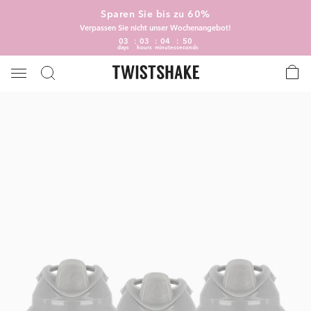
Sparen Sie bis zu 60%
Verpassen Sie nicht unser Wochenangebot!
03
03
04
49
days
hours
minutes
seconds