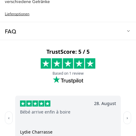
verschiedene Getränke
Lieferoptionen
FAQ
F: Was macht das Mini Cup 3er-Set so besonders?
Unsere Mini Cups wurden speziell für die Bedürfnisse von Eltern
und Kleinkindern entwickelt! Jeder Becher verfügt über ein
cleveres auslaufsicheres Design mit einem Mixernetz, das
Klümpchen in Getränken auflöst - ideal für Smoothies und
Babynahrung. Das ergonomische Design mit kinderleichten
Griffen ist perfekt für kleine Händchen und unterstützt Ihr Kind
beim selbstständigen Trinkenlernen.
F: Sind diese Becher sicher für mein Baby?
Auf jeden Fall! Alle unsere Mini Cups sind aus hochwertigem,
BPA-freiem Material hergestellt und damit absolut sicher für Ihr
Kind. Der weiche Trinkschnabel ist sanft zu empfindlichem