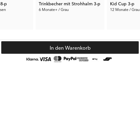
 8-p
Trinkbecher mit Strohhalm 3-p
Kid Cup 3-p
ssen
6 Monate+ / Grau
12 Monate / Grau
14.85 €
14.85 €
 €
Empf. Preis:
29.70 €
Empf. Preis:
29.7
In den Warenkorb