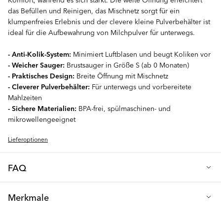
das Befüllen und Reinigen, das Mischnetz sorgt für ein
klumpenfreies Erlebnis und der clevere kleine Pulverbehälter ist
ideal für die Aufbewahrung von Milchpulver für unterwegs.
- Anti-Kolik-System:
Minimiert Luftblasen und beugt Koliken vor
- Weicher Sauger:
Brustsauger in Größe S (ab 0 Monaten)
- Praktisches Design:
Breite Öffnung mit Mischnetz
- Cleverer Pulverbehälter:
Für unterwegs und vorbereitete
Mahlzeiten
- Sichere Materialien:
BPA-frei, spülmaschinen- und
mikrowellengeeignet
Lieferoptionen
FAQ
F: Welche Saugergröße ist bei der Flasche enthalten?
Merkmale
Unsere 180ml Babyflasche wird mit einem Sauger der Größe S
geliefert, der speziell für Neugeborene (ab 0+ Monaten)
Höhe (cm): 16