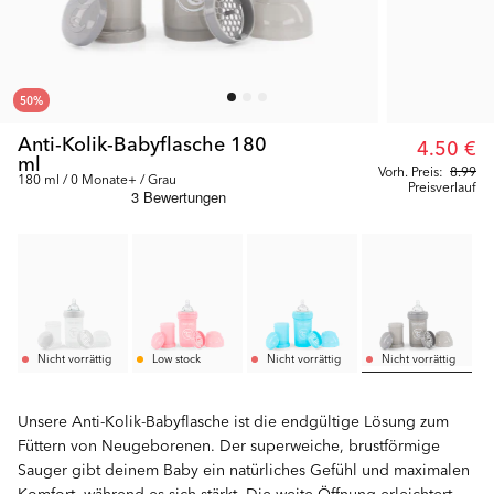
50
%
Anti-Kolik-Babyflasche 180
4.50 €
ml
Vorh. Preis:
8.99
180 ml / 0 Monate+ / Grau
Preisverlauf
Nicht vorrättig
Low stock
Nicht vorrättig
Nicht vorrättig
Unsere Anti-Kolik-Babyflasche ist die endgültige Lösung zum
Füttern von Neugeborenen. Der superweiche, brustförmige
Sauger gibt deinem Baby ein natürliches Gefühl und maximalen
Komfort, während es sich stärkt. Die weite Öffnung erleichtert