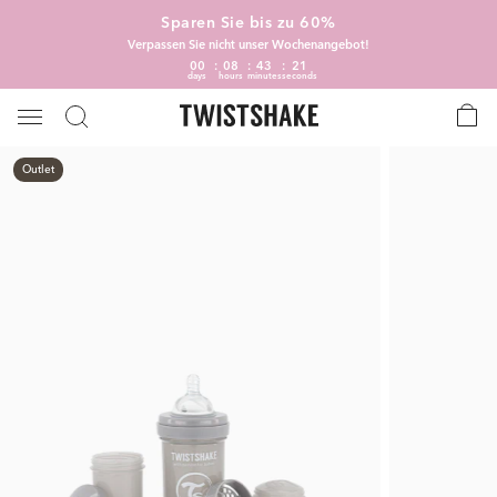
Sparen Sie bis zu 60%
Verpassen Sie nicht unser Wochenangebot!
00
08
43
20
days
hours
minutes
seconds
Outlet