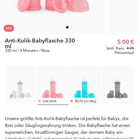
50
%
Anti-Kolik-Babyflasche 330
5.00 €
ml
Vorh. Preis:
9.99
330 ml / 4 Monate+ / Rosa
Preisverlauf
Low stock
Nicht vorrättig
Unsere größte Anti-Kolik-Babyflasche ist perfekt für Babys, die
Brei oder Säuglingsnahrung trinken. Die Babyflasche hat einen
superweichen, brustförmigen Sauger, der deinem Baby ein
natürliches Gefühl und maximalen Komfort gibt, während es sich