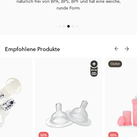
natürlich frei von BPA, BPS, BPF und hat eine weiche,
runde Form.
Breite Öffnung, cleveres Mischnetz und ein praktischer
Milchpulverbehälter
Unsere Babyflaschen sind clever und praktisch, haben eine
breitere Öffnung, ein Mischnetz und einen Milchpulverbehälter.
Kein Grund mehr, sich vor Klumpen und Kleckern zu fürchten.
Mach die Zubereitung zum Kinderspiel – zu Hause oder
Empfohlene Produkte
unterwegs.
Outlet
50
%
50
%