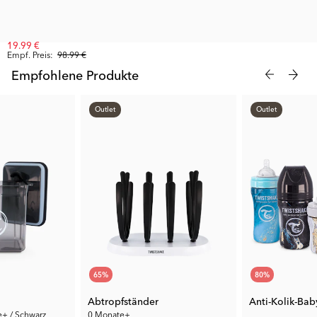
19.99 €
Empf. Preis:
98.99 €
Empfohlene Produkte
Outlet
Outlet
65
%
80
%
Abtropfständer
e+ / Schwarz
0 Monate+