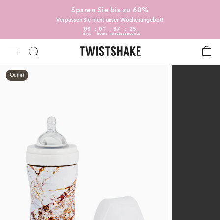
Sparen Sie bis zu 60%
Verpassen Sie nicht unser Wochenangebot!
03
01
37
25
days
hours
minutes
seconds
Outlet