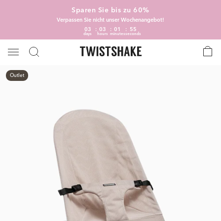
Sparen Sie bis zu 60%
Verpassen Sie nicht unser Wochenangebot!
03
03
01
55
days
hours
minutes
seconds
Outlet