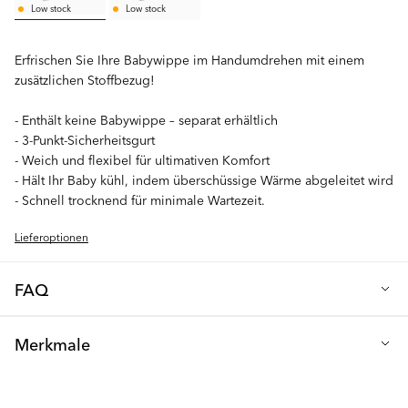
Low stock
Low stock
Erfrischen Sie Ihre Babywippe im Handumdrehen mit einem
zusätzlichen Stoffbezug!
- Enthält keine Babywippe – separat erhältlich
- 3-Punkt-Sicherheitsgurt
- Weich und flexibel für ultimativen Komfort
- Hält Ihr Baby kühl, indem überschüssige Wärme abgeleitet wird
- Schnell trocknend für minimale Wartezeit.
Lieferoptionen
FAQ
Erfrischen Sie Ihre Babywippe im Handumdrehen mit einem
Merkmale
zusätzlichen Stoffbezug! So können Sie Ihrer Babywippe ganz
einfach einen neuen Look geben oder den Stil nach Bedarf
Material: 100% Polyester
ändern. Mit einem zusätzlichen Stoffbezug haben Sie immer
einen sauberen und frischen Sitz parat, auch wenn der andere in