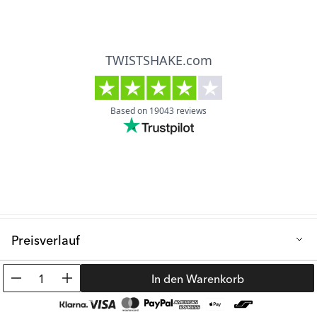
Farbe: Beige
der Wäsche ist - keine Wartezeit, und Ihre Babywippe ist immer
einsatzbereit.
Handwäsche bei 30 Grad
Nicht in der Waschmaschine waschen oder im Trockner
trocknen.
Preisverlauf
Niedrigster Verkaufspreis der letzten 30 Tage: 16.90 €
1
In den Warenkorb