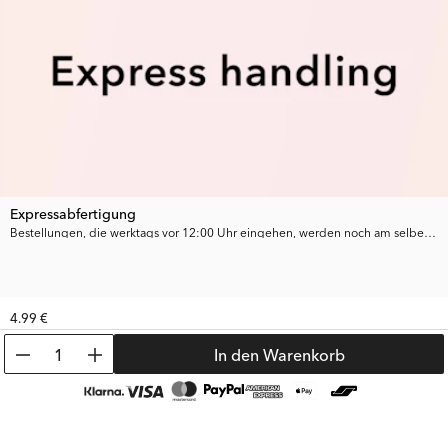
Zusammengeklappt:
79,5 CM Länge
47,5 CM Breite
10 CM Höhe
Ausgeklappt:
79,5 CM Länge
Expressabfertigung
47,5 CM Breite
Bestellungen, die werktags vor 12:00 Uhr eingehen, werden noch am selben Tag bearbeitet.
20 CM Höhe
Q: Wie pflege ich mein Twistshake-Badekissen?
4.99 €
Reinigungsrichtlinien:
1
In den Warenkorb
Nur Handwäsche: Reinigen Sie das Kissen mit mildem, sanftem
Seifenwasser. Vermeiden Sie die Verwendung einer
Waschmaschine, da dies das Material beschädigen kann.