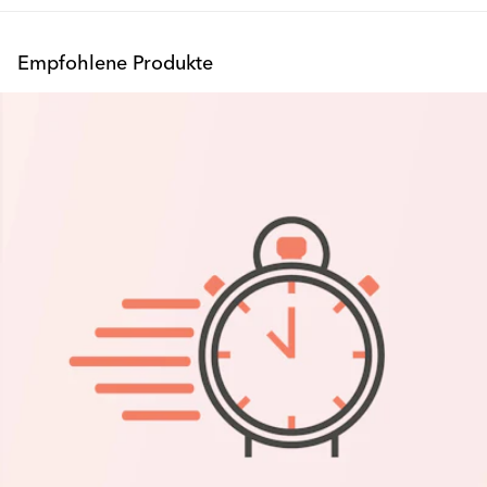
F: Gibt es Tipps oder Richtlinien, um die Badezeit sicher zu
Niedrigster Verkaufspreis der letzten 30 Tage: 199.99 €
gestalten?
Empfohlene Produkte
Ganz oben auf der Liste: Bleiben Sie in der Nähe und achten Sie
auf Ihr Baby, verwenden Sie warmes (nicht heißes) Wasser und
halten Sie das Nötigste in Reichweite! Wählen Sie milde
Babyprodukte, um Unfälle und Hautreizungen zu vermeiden.
Überprüfen Sie immer die Temperatur, bevor Ihr Baby ins
Wasser geht. Zu guter Letzt, verwenden Sie kein Babyöl mit
diesem Produkt, sparen Sie es für die Kuschelzeit nach dem Bad.
F: Wie ist unsere Wanne ein Game-Changer für kleine Räume?
Ihr schlankes Design lässt sich im Handumdrehen
zusammenklappen (auf nur 10 cm Dicke!). Verstecke sie unter
einem Bett oder einer normalen Badewanne, in einem Schrank
oder hinter einem Vorhang. Deiner Fantasie sind keine Grenzen
gesetzt.
F: Welche Maße hat die Badewanne zusammengeklappt und
ausgeklappt?