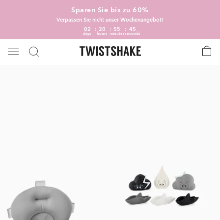
Sparen Sie bis zu 60%
Verpassen Sie nicht unser Wochenangebot!
02
20
55
45
days
hours
minutes
seconds