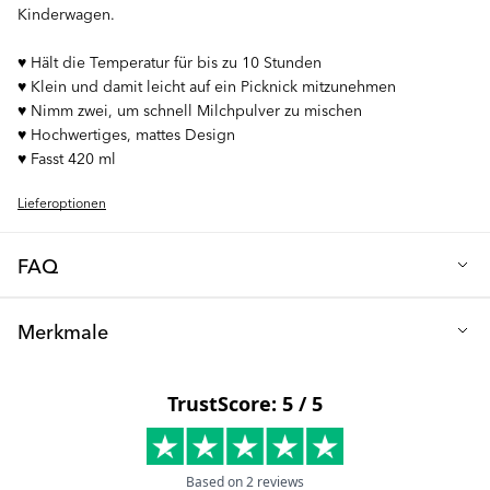
Kinderwagen.
♥︎ Hält die Temperatur für bis zu 10 Stunden
♥︎ Klein und damit leicht auf ein Picknick mitzunehmen
♥︎ Nimm zwei, um schnell Milchpulver zu mischen
♥︎ Hochwertiges, mattes Design
♥︎ Fasst 420 ml
Lieferoptionen
FAQ
F: Welche Getränke kann ich in der Thermosflasche
Merkmale
aufbewahren?
Unsere Thermosflasche eignet sich sowohl für heiße als auch für
Höhe (cm): 23
kalte Getränke. Ob Sie an einem heißen Sommertag ein
Durchmesser (cm): 6,5
erfrischendes eiskaltes Getränk wünschen oder im Winter eine
wohltuende Tasse heiße Schokolade, unsere Thermosflasche ist
Volumen (ml): 420
für jede Situation geeignet.