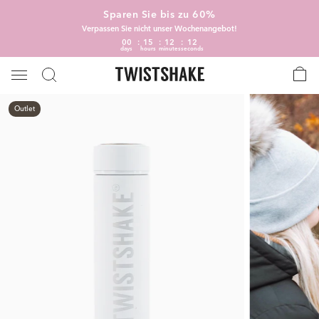
Sparen Sie bis zu 60%
Verpassen Sie nicht unser Wochenangebot!
00
15
12
12
days
hours
minutes
seconds
Outlet