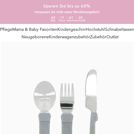
Sparen Sie bis zu 60%
Verpassen Sie nicht unser Wochenangebot!
02
11
41
24
days
hours
minutes
seconds
Pflege
Mama & Baby Favoriten
Kindergeschirr
Hochstuhl
Schnabeltasse
Neugeborene
Kinderwagenzubehör
Zubehör
Outlet