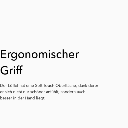
Ergonomischer
Messer, Gabel und
Rutschfest
Griff
Löffel
Die Griffenden aller Teile des Esslernbestecks haben
Der Löffel hat eine Soft-Touch-Oberfläche, dank derer
eine praktische Kante für besseren Halt.
er sich nicht nur schöner anfühlt, sondern auch
Das komplette Set für einen guten Start
besser in der Hand liegt.