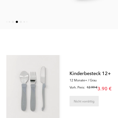
Outlet
Outlet
Kinderbesteck 12+
12 Monate+ / Grau
Vorh. Preis:
12.99 €
3.90 €
Nicht vorrättig
67
%
71
%