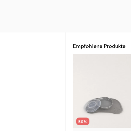
Empfohlene Produkte
55
%
50
%