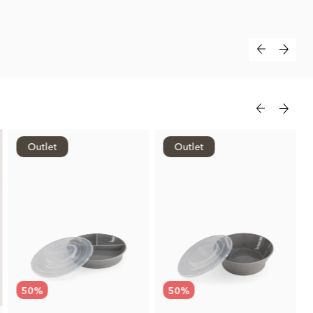
Outlet
Outlet
50
%
50
%