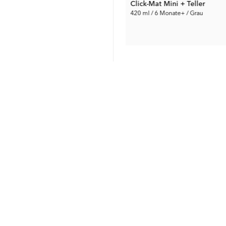
Langarm-Lätzchen
Click-Mat Mini + Teller
170 ml / 6 Monate+ / Grau & Weiß
6 Monate+ / Pineapple
420 ml / 6 Monate+ / Grau
4.95 €
15.00 €
Vorh. Preis:
10.99 €
Vorh. Preis:
29.99 €