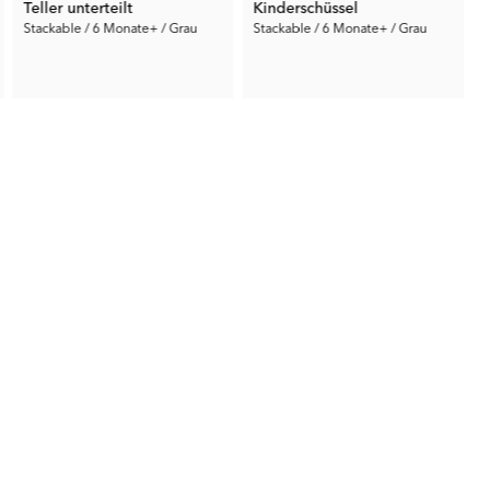
Teller unterteilt
Kinderschüssel
Stackable / 6 Monate+ / Grau
Stackable / 6 Monate+ / Grau
5.50 €
5.50 €
Vorh. Preis:
10.99 €
Vorh. Preis:
10.99 €
V