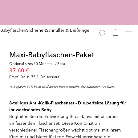
n
Babyflaschen
Sicherheit
Schnuller & Beißringe
Maxi-Babyflaschen-Paket
Optional sizes / 0 Monate+ / Rosa
37.60 €
Empf. Preis:
75.2
Preisverlauf
*Sie sparen 50% beim Kauf dieses Pakets anstelle der einzelnen Produkte!
8-teiliges Anti-Kolik-Flaschenset - Die perfekte Lösung für
Ihr wachsendes Baby
Begleiten Sie die Entwicklung Ihres Babys mit unserem
umfassenden Flaschenset. Diese Kombination
verschiedener Flaschengrößen wächst optimal mit Ihrem
Kind mit und bietet für jede Entwicklungsphase die