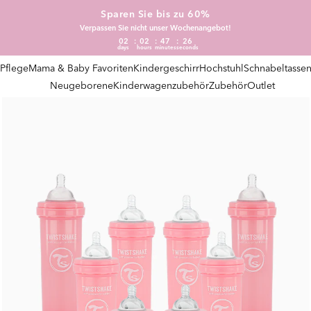
Sparen Sie bis zu 60%
Verpassen Sie nicht unser Wochenangebot!
02
02
47
25
days
hours
minutes
seconds
Pflege
Mama & Baby Favoriten
Kindergeschirr
Hochstuhl
Schnabeltasse
Neugeborene
Kinderwagenzubehör
Zubehör
Outlet