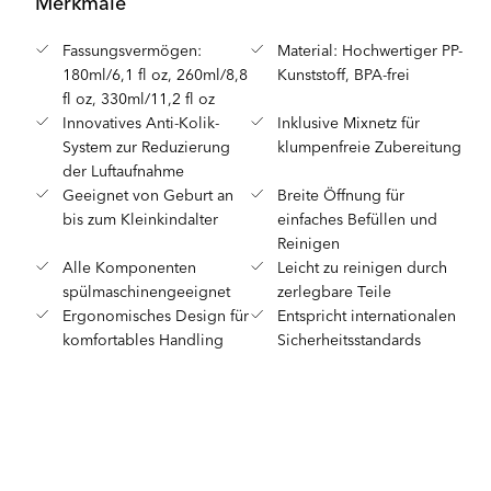
Merkmale
Fassungsvermögen:
Material: Hochwertiger PP-
180ml/6,1 fl oz, 260ml/8,8
Kunststoff, BPA-frei
fl oz, 330ml/11,2 fl oz
Innovatives Anti-Kolik-
Inklusive Mixnetz für
System zur Reduzierung
klumpenfreie Zubereitung
der Luftaufnahme
Geeignet von Geburt an
Breite Öffnung für
bis zum Kleinkindalter
einfaches Befüllen und
Reinigen
Alle Komponenten
Leicht zu reinigen durch
spülmaschinengeeignet
zerlegbare Teile
Ergonomisches Design für
Entspricht internationalen
komfortables Handling
Sicherheitsstandards