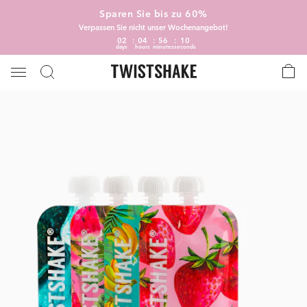
Sparen Sie bis zu 60%
Verpassen Sie nicht unser Wochenangebot!
02
04
56
10
days
hours
minutes
seconds