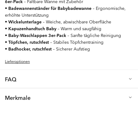
6er‑Pack
– Faltbare Wanne mit Zubehör
•
Badewannenständer für Babybadewanne
– Ergonomische,
erhöhte Unterstützung
•
Wickelunterlage
– Weiche, abwischbare Oberfläche
•
Kapuzenhandtuch Baby
– Warm und saugfähig
•
Baby‑Waschlappen 3er‑Pack
– Sanfte tägliche Reinigung
•
Töpfchen, rutschfest
– Stabiles Töpfchentraining
•
Badhocker, rutschfest
– Sicherer Aufstieg
Lieferoptionen
FAQ
F: Warum ist das Premium Badeset weiß die ultimative
Merkmale
Komplettlösung für mein Baby?
Dieses umfassende Set in
einem sauberen Weiß deckt jede Phase der Hygieneroutine
Material: Hochwertiger PP-Kunststoff und weiche, saugfähige
Ihres Babys ab, vom allerersten Bad bis zum erfolgreichen
Textilien
Töpfchentraining. Es enthält alles, was Sie zum Baden, Wickeln
und für den Übergang zur Toilette benötigen. So sparen Sie sich
Sicherheit: Alle Komponenten BPA-frei
die Zeit und Mühe, jeden Artikel einzeln zu beschaffen, und