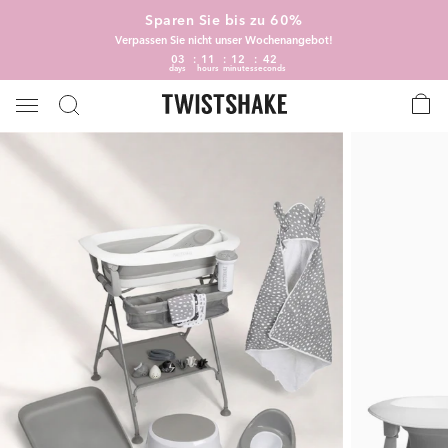
Sparen Sie bis zu 60%
Verpassen Sie nicht unser Wochenangebot!
03
11
12
41
days
hours
minutes
seconds