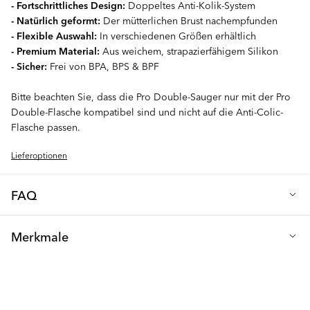
- Fortschrittliches Design:
Doppeltes Anti-Kolik-System
- Natürlich geformt:
Der mütterlichen Brust nachempfunden
- Flexible Auswahl:
In verschiedenen Größen erhältlich
- Premium Material:
Aus weichem, strapazierfähigem Silikon
- Sicher:
Frei von BPA, BPS & BPF
Bitte beachten Sie, dass die Pro Double-Sauger nur mit der Pro
Double-Flasche kompatibel sind und nicht auf die Anti-Colic-
Flasche passen.
Lieferoptionen
FAQ
F: Wie oft sollte man den Sauger wechseln?
Merkmale
Wir empfehlen, den Sauger Ihres Babys alle 2 Monate zu
wechseln, um sicherzustellen, dass er sich in optimalem Zustand
Material: Silikon - hochwertig und sicher für Ihr Baby
befindet. Überprüfen Sie den Sauger nach jeder Benutzung
Sicherheit: Frei von BPA, BPS und BPF
immer auf Risse oder Beschädigungen und ersetzen Sie ihn
sofort, wenn Probleme festgestellt werden. Diese 2er-Packung