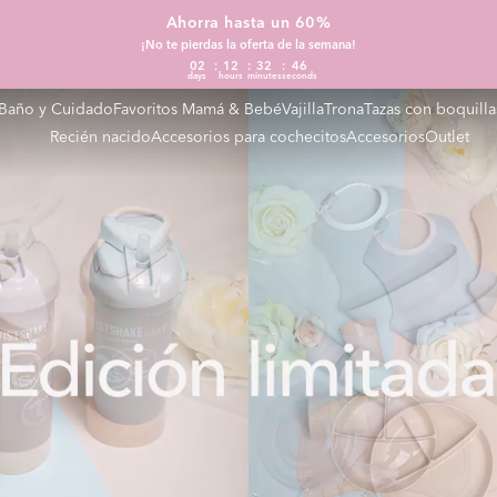
Ahorra hasta un 60%
¡No te pierdas la oferta de la semana!
02
12
32
46
days
hours
minutes
seconds
Baño y Cuidado
Favoritos Mamá & Bebé
Vajilla
Trona
Tazas con boquilla
Recién nacido
Accesorios para cochecitos
Accesorios
Outlet