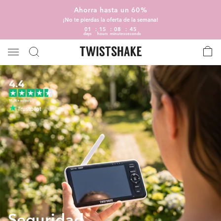
Ahorra hasta un 60%
¡No te pierdas la oferta de la semana!
01
15
08
44
days
hours
minutes
seconds
Seguridad