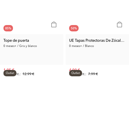
85
%
50
%
Tope de puerta
UE Tapas Protectoras De Zócalo tip
0 meses+ / Gris y blanco
0 meses+ / Blanco
1.95 €
4.00 €
Outlet
Outlet
Precio ant.:
12.99 €
Precio ant.:
7.99 €