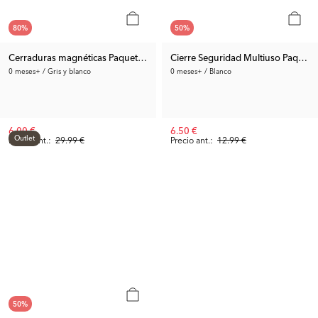
80
%
50
%
Cerraduras magnéticas Paquete de 4
Cierre Seguridad Multiuso Paquete
0 meses+ / Gris y blanco
0 meses+ / Blanco
6.00 €
6.50 €
Outlet
Precio ant.:
29.99 €
Precio ant.:
12.99 €
50
%