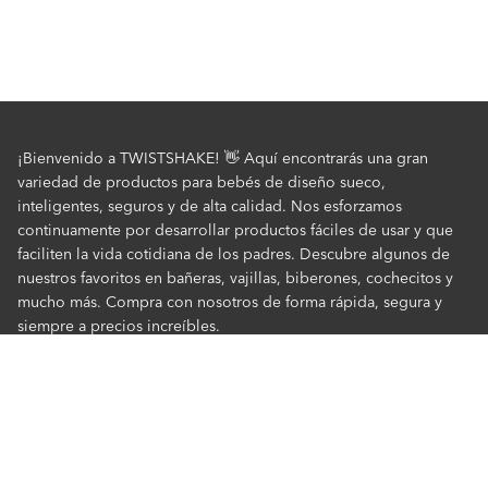
¡Bienvenido a TWISTSHAKE! 👋 Aquí encontrarás una gran
variedad de productos para bebés de diseño sueco,
inteligentes, seguros y de alta calidad. Nos esforzamos
continuamente por desarrollar productos fáciles de usar y que
faciliten la vida cotidiana de los padres. Descubre algunos de
nuestros favoritos en bañeras, vajillas, biberones, cochecitos y
mucho más. Compra con nosotros de forma rápida, segura y
siempre a precios increíbles.
Servicio al Cliente
Servicio al Cliente
TWISTSHAKE
Pago y Entregas
Sobre nosotros
Política de privacidad