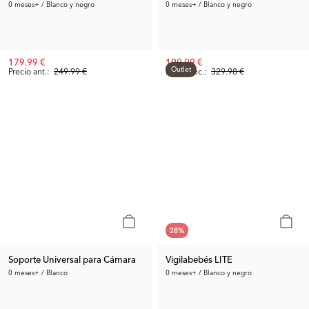
0 meses+ / Blanco y negro
0 meses+ / Blanco y negro
179.99 €
199.99 €
Outlet
Precio ant.:
249.99 €
Precio rec.:
329.98 €
28
%
Soporte Universal para Cámara
Vigilabebés LITE
0 meses+ / Blanco
0 meses+ / Blanco y negro