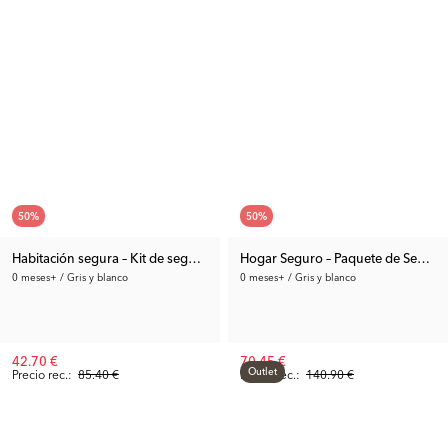
50
%
50
%
Habitación segura – Kit de seguridad infantil para la habitación
Hogar Seguro – Paquete de Seguri
0 meses+ / Gris y blanco
0 meses+ / Gris y blanco
42.70 €
70.45 €
Outlet
Precio rec.:
85.40 €
Precio rec.:
140.90 €