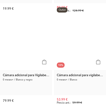
89.99 €
19.99 €
Outlet
Precio ant.:
124.99 €
10
%
Cámara adicional para Vigilabebés PRO – Full HD
Cámara adicional para vigilabebés 
0 meses+ / Blanco y negro
0 meses+ / Blanco
53.99 €
79.99 €
Precio ant.:
59.99 €