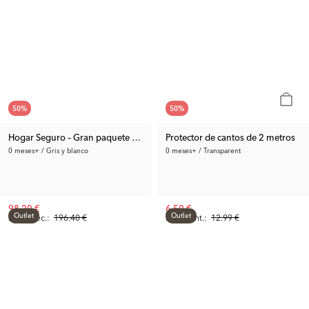
50
%
50
%
Hogar Seguro – Gran paquete de seguridad para el hogar familiar
Protector de cantos de 2 metros
0 meses+ / Gris y blanco
0 meses+ / Transparent
98.20 €
6.50 €
Outlet
Outlet
Precio rec.:
196.40 €
Precio ant.:
12.99 €