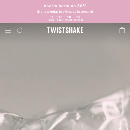
Ahorra hasta un 60%
¡No te pierdas la oferta de la semana!
01
16
10
29
days
hours
minutes
seconds