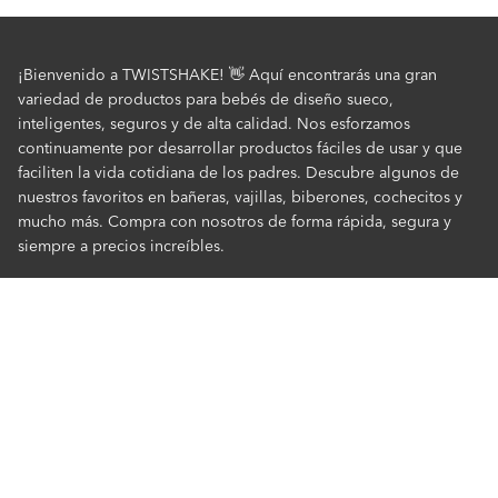
¡Bienvenido a TWISTSHAKE! 👋 Aquí encontrarás una gran
variedad de productos para bebés de diseño sueco,
inteligentes, seguros y de alta calidad. Nos esforzamos
continuamente por desarrollar productos fáciles de usar y que
faciliten la vida cotidiana de los padres. Descubre algunos de
nuestros favoritos en bañeras, vajillas, biberones, cochecitos y
mucho más. Compra con nosotros de forma rápida, segura y
siempre a precios increíbles.
Servicio al Cliente
Servicio al Cliente
TWISTSHAKE
Pago y Entregas
Sobre nosotros
Política de privacidad
Cookies
Minoristas
Términos y Condiciones
Embajador TWISTSHAKE