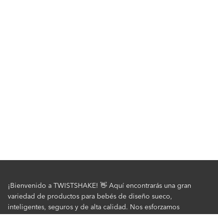
hermosas opciones de colores, incluyendo el clásico blanco y
negro, metálicos de tendencia como oro rosa y plata, o suaves
tonos pastel. Crea un conjunto a juego o combina diferentes
colores para hacer que las comidas sean más atractivas para tu
pequeño. Estos duraderos cuencos de alta calidad están
fabricados con materiales seguros, libres de BPA, que resisten el
uso diario.
Ahorra tiempo y dinero con este práctico pack de 3 cuencos
mientras te aseguras de tener todo lo necesario para
experiencias de alimentación exitosas. Ya sea que estés
comenzando el proceso de destete o apoyando la creciente
independencia de tu pequeño, estos cuencos de diseño sueco
proporcionan la combinación perfecta de funcionalidad, calidad
y estilo que tanto padres como niños apreciarán.
¡Bienvenido a TWISTSHAKE! 👋 Aquí encontrarás una gran
variedad de productos para bebés de diseño sueco,
inteligentes, seguros y de alta calidad. Nos esforzamos
continuamente por desarrollar productos fáciles de usar y que