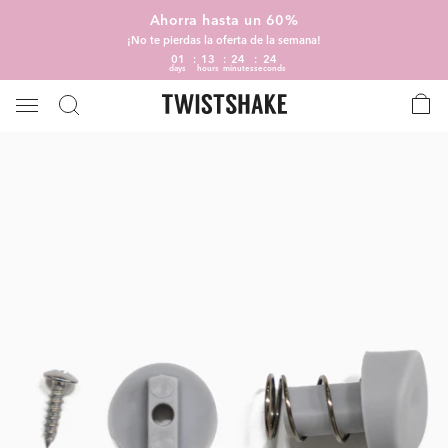
Ahorra hasta un 60%
¡No te pierdas la oferta de la semana!
01
13
24
24
days
hours
minutes
seconds