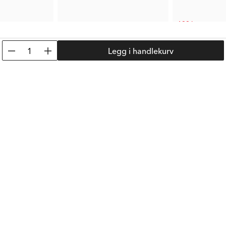
199 kr
80 kr
Anb. Pris:
1 099 k
Tid. Pris:
229 kr
1
Legg i handlekurv