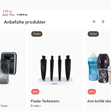
199 kr
Anb. Pris:
1 099 kr
Anbefalte produkter
Outlet
Outlet
65
%
82
%
Flaske Tørkestativ
 Svart
0 mån+