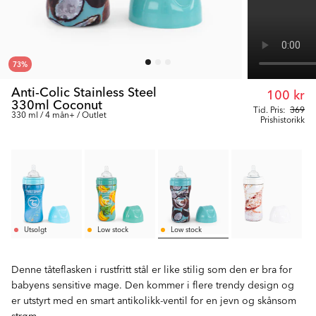
73
%
Anti-Colic Stainless Steel
100 kr
330ml Coconut
Tid. Pris:
369
330 ml / 4 mån+ / Outlet
Prishistorikk
Utsolgt
Low stock
Low stock
Denne tåteflasken i rustfritt stål er like stilig som den er bra for
babyens sensitive mage. Den kommer i flere trendy design og
er utstyrt med en smart antikolikk-ventil for en jevn og skånsom
strøm.