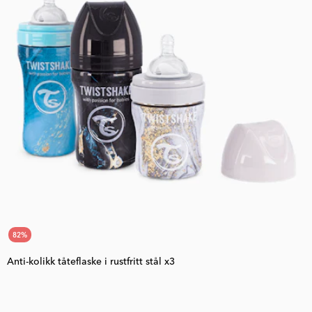
82
%
Anti-kolikk tåteflaske i rustfritt stål x3