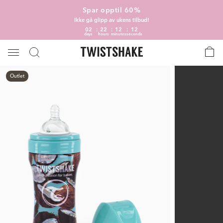
Spar opptil 60%
Ikke gå glipp av ukens tilbud!
02
22
12
11
days
hours
minutes
seconds
Outlet