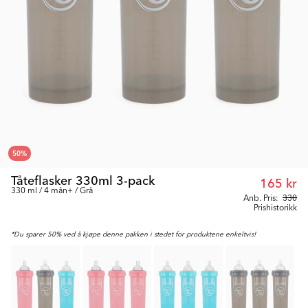
50
%
Tåteflasker 330ml 3-pack
165 kr
330 ml / 4 mån+ / Grå
Anb. Pris:
330
Prishistorikk
*Du sparer 50% ved å kjøpe denne pakken i stedet for produktene enkeltvis!