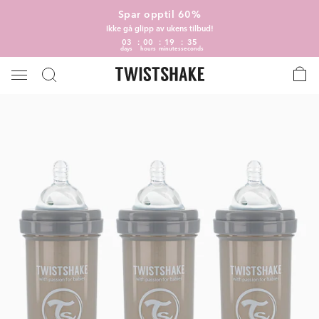
Spar opptil 60%
Ikke gå glipp av ukens tilbud!
03
00
19
35
days
hours
minutes
seconds