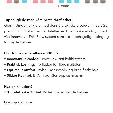
Utsolgt
Trippel glede med våre beste tåteflasker!
Gjør matingen enklere med denne praktiske 3-pakken med våre
premium 330ml anti-kolikk tåteflasker. Hver flaske er utstyrt med
vårt innovative TwistFlow-system som sikrer behagelig mating og
fornøyde babyer.
Hvorfor velge Tåteflaske 330ml?
•
Innovativ Teknologi:
TwistFlow anti-kolikksystem
•
Praktisk Løsning:
Tre flasker for flere måltider
•
Optimal Komfort:
Myk silikonssmokk og bred flaskehals
•
Sikker Kvalitet:
BPA-fri og tåler oppvaskmaskin
Hva er inkludert?
•
3x Tåteflaske 330ml:
Perfekt for voksende babyer
Leveringsalternativer