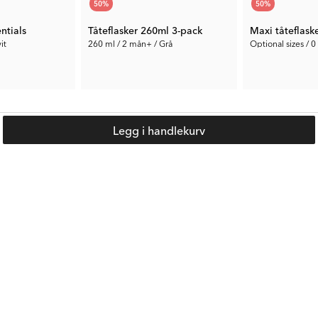
50
%
50
%
Dette er en verdifull pakkeløsning som sikrer trygge og
komfortable matestunder gjennom hele dagen.
ntials
Tåteflasker 260ml 3-pack
Maxi tåteflask
it
260 ml / 2 mån+ / Grå
Optional sizes / 
157 kr
418 kr
Anb. Pris:
314 kr
Anb. Pris:
836 kr
Legg i handlekurv