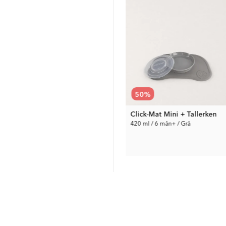
67
%
50
%
Klemmeposer 8-pack
Click-Mat Mini + Tallerken
220 ml / 6 mån+ / Blandede farger
420 ml / 6 mån+ / Grå
112 kr
170 kr
Tid. Pris:
339 kr
Tid. Pris:
339 kr