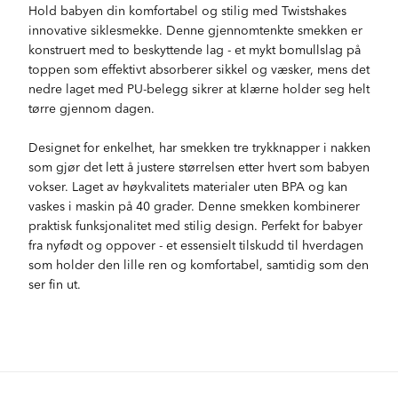
Hold babyen din komfortabel og stilig med Twistshakes
innovative siklesmekke. Denne gjennomtenkte smekken er
konstruert med to beskyttende lag - et mykt bomullslag på
toppen som effektivt absorberer sikkel og væsker, mens det
nedre laget med PU-belegg sikrer at klærne holder seg helt
tørre gjennom dagen.
Designet for enkelhet, har smekken tre trykknapper i nakken
som gjør det lett å justere størrelsen etter hvert som babyen
vokser. Laget av høykvalitets materialer uten BPA og kan
vaskes i maskin på 40 grader. Denne smekken kombinerer
praktisk funksjonalitet med stilig design. Perfekt for babyer
fra nyfødt og oppover - et essensielt tilskudd til hverdagen
som holder den lille ren og komfortabel, samtidig som den
ser fin ut.