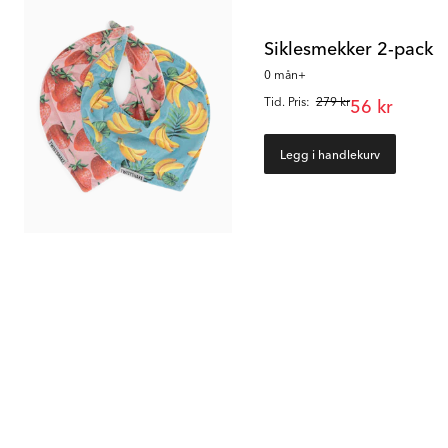
Siklesmekker 2-pack
0 mån+
Tid. Pris:
279 kr
56 kr
Legg i handlekurv
76
%
87
%
Babyskjeer 3-pack
Klemmeskjeer 3-pack
6 mån+ / Grå
6 mån+ / Blue, Grey & Pink
21 kr
10 kr
Tid. Pris:
88 kr
Tid. Pris:
77 kr