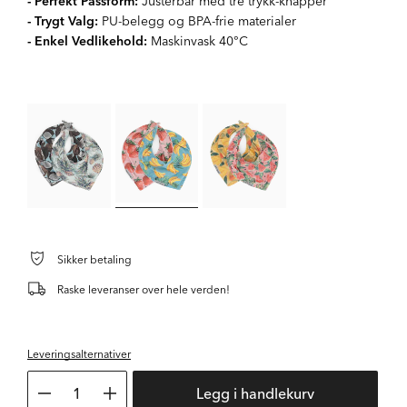
- Perfekt Passform:
Justerbar med tre trykk-knapper
- Trygt Valg:
PU-belegg og BPA-frie materialer
- Enkel Vedlikehold:
Maskinvask 40°C
Sikker betaling
Raske leveranser over hele verden!
Leveringsalternativer
1
Legg i handlekurv