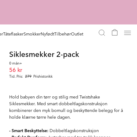
er
Tåteflasker
Smokker
Nyfødt
Tilbehør
Outlet
Siklesmekker 2-pack
0 mån+
56 kr
Tid. Pris:
279
Prishistorikk
Hold babyen din tørr og stilig med Twistshake
Siklesmekker. Med smart dobbeltlagskonstruksjon
kombinerer den myk bomull og beskyttende belegg for å
holde klærne tørre hele dagen.
- Smart Beskyttelse:
Dobbeltlagskonstruksjon