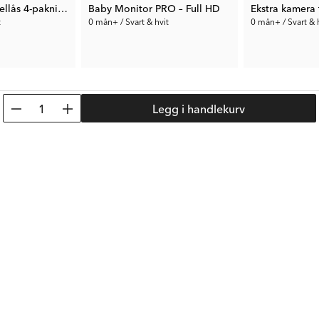
Magnetisk nøkkellås 4-pakning
Baby Monitor PRO – Full HD
t
0 mån+ / Svart & hvit
0 mån+ / Svart & 
1 799 kr
889 kr
Tid. Pris:
2 799 kr
1
Legg i handlekurv