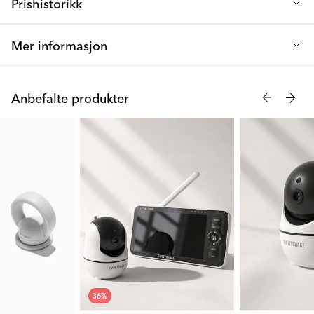
Prishistorikk
Installasjon: Sørg for at overflaten er tørket ren og tørr før
montering.
Laveste salgspris de siste 30 dagene: 44 kr
Mer informasjon
Vi presenterer vårt sett med stikkontaktdeksler for spedbarn, et
must-have for baby- og barnesikring av stikkontakter i hjemmet.
Anbefalte produkter
Disse stikkontaktdekslene, også kjent som pluggdeksler, er en
enkel, men effektiv løsning for å beskytte barnet ditt mot
potensielle elektriske farer. Hvert sett er enkelt å montere og
inneholder 6 stk. deksler som er kompatible med stikkontakter
av EU type F.
Disse dekslene utgjør en sikker barriere mot små fingre og
sørger for at barnet ditt er trygt hjemme. Beskytt barnet ditt med
våre stikkontaktdeksler - fordi alle hjem fortjener å være et trygt
sted å utforske og vokse.
36
%