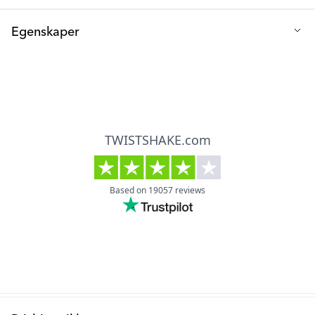
Q: Er produktet enkelt å installere?
Egenskaper
Ja, det er det! Bare følg instruksjonene, og sørg for at
overflatene er rene og tørre før du fester produktet. Vent 24
6 stk. per sett. Brukes til å barnesikre stikkontakter. Fungerer
timer etter montering for å få full festeevne.
med stikkontakter av EU type F. Produktet erstatter ikke tilsyn
av en voksen.
Q: Kan du også bruke produktet utendørs?
Anbefalt alder: Fra 0 måneder.
Vi anbefaler kun å bruke produktet innendørs.
Materiale: ABS-plast.
Størrelse: 3,6 x 3,3 x 0,3 CM.
Farge: Hvit.
Bruk: Kun til innendørs bruk.
Pleieinstruksjoner: Rengjør monteringsflaten forsiktig og la
den tørke før montering.
Standarder: REACH.