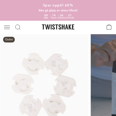
Spar opptil 60%
Ikke gå glipp av ukens tilbud!
00
14
36
20
days
hours
minutes
seconds
Outlet