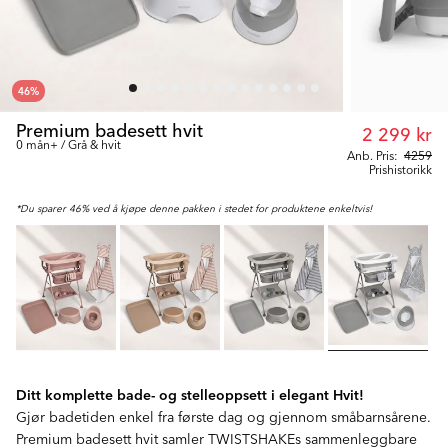
46
%
Premium badesett hvit
2 299 kr
0 mån+ / Grå & hvit
Anb. Pris:
4259
Prishistorikk
*Du sparer 46% ved å kjøpe denne pakken i stedet for produktene enkeltvis!
Ditt komplette bade- og stelleoppsett i elegant Hvit!
Gjør badetiden enkel fra første dag og gjennom småbarnsårene.
Premium badesett hvit samler TWISTSHAKEs sammenleggbare