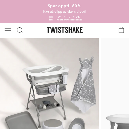
Spar opptil 60%
Ikke gå glipp av ukens tilbud!
00
21
52
24
days
hours
minutes
seconds