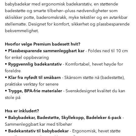
babybadekar med ergonomisk badekarstativ, en støttende
badestøtte og smarte tilbehør—pluss nødvendigheter som
sklisikker potte, baderomskrakk, myke tekstiler og en avtørkbar
stellematte. Designet for komfort, sikkerhet og plassbesparende
bekvemmelighet.
Hvorfor velge Premium badesett hvit?
•
Plassbesparende sammenleggbart kar
- Foldes ned til 10 cm
for enkel oppbevaring
•
Ryggvennlig badekarstativ
- Komfortabel, hevet høyde for
foreldre
•
Klar fra nyfødt til småbarn
- Skånsom støtte nå (badestøtte),
praktiske verktøy for senere
•
Trygge, BPA-frie materialer
- Svenskdesignet kvalitet du kan
stole på
Hva er inkludert?
•
Babybadekar, Badestøtte, Skyllekopp, Badeleker 6-pack
-
Sammenleggbart kar med tilbehør
•
Badekarstativ til babybadekar
- Ergonomisk, hevet støtte