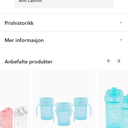
Tilgjengelig i pastell blå
Enkel å rengjøre og vedlikeholde
Prishistorikk
Sugerørsystemet fremmer sunn drikkeutvikling
Laveste salgspris de siste 30 dagene: 165 kr
Mer informasjon
Opplev bekvemmeligheten med Twistshakes Sugerørkopp 3-
pack, spesielt utviklet for aktive små barn fra 6 måneder og
Anbefalte produkter
oppover. Denne praktiske pakken inkluderer tre sølesikre
sugerørkopper på 360ml, perfekt for å holde den lille hydrert
gjennom hele dagen.
Hver kopp er utstyrt med vårt innovative sugerørdesign som
forhindrer søl samtidig som det oppmuntrer til selvstendig
drikking. Laget av BPA-frie materialer og med deler som tåler
oppvaskmaskin, setter disse koppene både sikkerhet og
brukervennlighet i høysetet for travle foreldre.
Den ergonomiske utformingen passer perfekt i små hender, noe