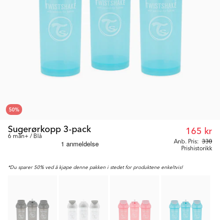
50
%
Sugerørkopp 3-pack
165 kr
6 mån+ / Blå
Anb. Pris:
330
Prishistorikk
*Du sparer 50% ved å kjøpe denne pakken i stedet for produktene enkeltvis!