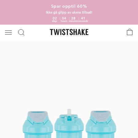
Spar opptil 60%
Ikke gå glipp av ukens tilbud!
02
04
28
41
days
hours
minutes
seconds