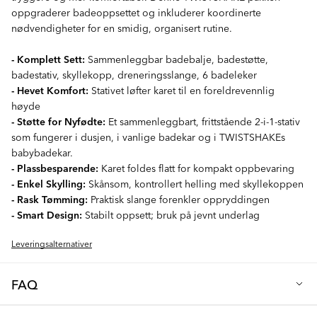
oppgraderer badeoppsettet og inkluderer koordinerte
nødvendigheter for en smidig, organisert rutine.
- Komplett Sett:
Sammenleggbar badebalje, badestøtte,
badestativ, skyllekopp, dreneringsslange, 6 badeleker
- Hevet Komfort:
Stativet løfter karet til en foreldrevennlig
høyde
- Støtte for Nyfødte:
Et sammenleggbart, frittstående 2-i-1-stativ
som fungerer i dusjen, i vanlige badekar og i TWISTSHAKEs
babybadekar.
- Plassbesparende:
Karet foldes flatt for kompakt oppbevaring
- Enkel Skylling:
Skånsom, kontrollert helling med skyllekoppen
- Rask Tømming:
Praktisk slange forenkler oppryddingen
- Smart Design:
Stabilt oppsett; bruk på jevnt underlag
Leveringsalternativer
FAQ
Q: Hva er Luksuriøst badesett Mocha - Sammenleggbar