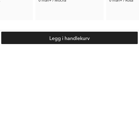
være uten tilsyn i badekaret.
2 299 kr
2 299 kr
Anb. Pris:
4 259 kr
Anb. Pris:
4 259 k
Legg i handlekurv