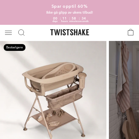
Spar opptil 60%
Ikke gå glipp av ukens tilbud!
00
11
58
33
days
hours
minutes
seconds
Bestselgere