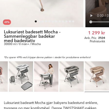
49
%
Luksuriøst badesett Mocha -
1 299 kr
Sammenleggbar badekar
Anb. Pris:
2524
med badestativ
Prishistorikk
30000 ml / 0 mån+ / Mocha
*Du sparer 49% ved å kjøpe denne pakken i stedet for produktene enkeltvis!
Luksuriøst badesett Mocha gjør babyens badestund enklere,
tryggere og mer komfortabel. Denne TWISTSHAKE-pakken