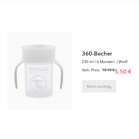
Outlet
Outlet
360-Becher
230 ml / 6 Monate+ / Weiß
Vorh. Preis:
10.99 €
5.50 €
Nicht vorrättig
50
%
65
%
Spülbürste
Abtropfständer
0 Monate+ / Schwarz
0 Monate+
5.00 €
7.00 €