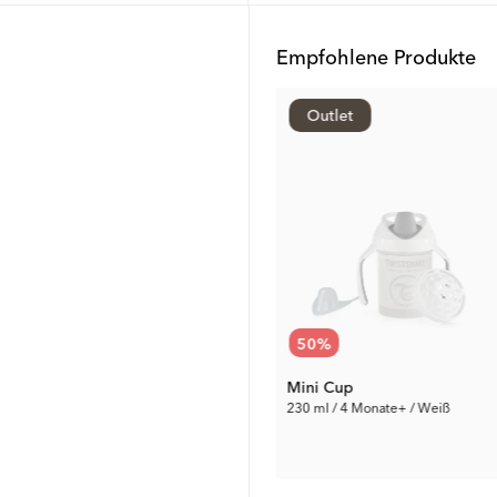
Empfohlene Produkte
Outlet
Outlet
72
%
50
%
Wasserflasche
Mini Cup
12 Monate+ / Grau
230 ml / 4 Monate+ / Weiß
7.00 €
5.00 €