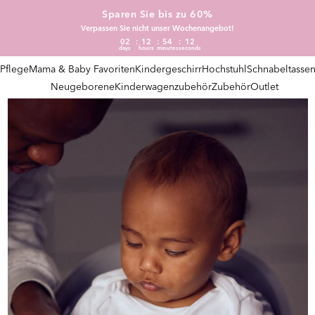
Sparen Sie bis zu 60%
Verpassen Sie nicht unser Wochenangebot!
02
12
54
12
days
hours
minutes
seconds
Pflege
Mama & Baby Favoriten
Kindergeschirr
Hochstuhl
Schnabeltasse
Neugeborene
Kinderwagenzubehör
Zubehör
Outlet