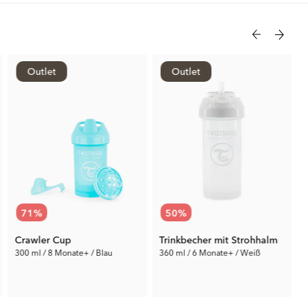
Outlet
Outlet
71
%
50
%
Crawler Cup
Trinkbecher mit Strohhalm
300 ml / 8 Monate+ / Blau
360 ml / 6 Monate+ / Weiß
2.90 €
5.00 €