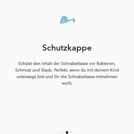
Geeignet für Kinder ab 4 Monaten.
Mix & Match
Wusstest du, dass du deine Becher und Trinklerntassen beliebig
kombinieren kannst? Du kannst zum Beispiel einen Mini Cup in
einen kleinen Trinkbecher mit Strohhalm oder einen Kid Cup in
Schutzkappe
einen größeren 360-Becher umwandeln.
Schützt den Inhalt der Schnabeltasse vor Bakterien,
Bitte beachte, dass das FruitSplash-Mischnetz nicht mit dem
Schmutz und Staub. Perfekt, wenn du mit deinem Kind
Trinkbecher mit Strohhalm oder dem 360-Becher kompatibel ist.
unterwegs bist und ihr die Schnabeltasse mitnehmen
wollt.
So funktioniert es:
1. Befestige den Strohhalmdeckel auf dem Mini Cup. Schneide
dann den Strohhalm auf die gewünschte Länge zu, und schon
hast du einen kleinen Strohhalmbecher!
2. Befestige den Deckel des 360-Becher am Kid Cup, und schon
hast du einen 360-Becher, der noch mehr fasst!
Das sind nur zwei der vielen Möglichkeiten. Du kannst die