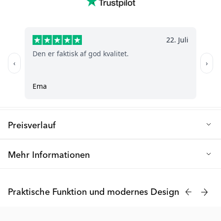
die Silikondichtung ersetzt werden muss, wenn sie Anzeichen
Empfohlenes Alter: ab 4 Monaten
von Beschädigungen oder Verschleiß zeigt. Stoppen Sie einfach
die Nutzung des Produkts und ersetzen Sie die
Dichtung
über
Material: PP-Kunststoff, Silikon und TPE-Gummi
den bereitgestellten Link.
BPA-frei
F: Ist die Mini-Tasse leicht zu reinigen?
Spülmaschinenfest: Ja, im oberen Fach
Auf jeden Fall! Wie alle unsere Flaschen und Tassen verfügt auch
die Mini-Tasse über eine weite Öffnung, die sowohl das
Nachfüllen als auch das Reinigen vereinfacht. Sie ist zudem
spülmaschinenfest (nur im oberen Fach).
Preisverlauf
Niedrigster Verkaufspreis der letzten 30 Tage: 5.00 €
Mehr Informationen
Der Mini Cup von Twistshake fasst 230 ml und hat zwei
ergonomische Henkel auf beiden Seiten des Bechers, sodass er
Praktische Funktion und modernes Design
auch für kleine Hände leicht zu greifen ist. Genau wie alle unsere
Flaschen und Becher haben auch unsere Trinklerntassen eine
breite Öffnung, die das Auffüllen und Reinigen erleichtert.