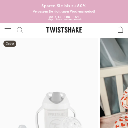
Sparen Sie bis zu 60%
Verpassen Sie nicht unser Wochenangebot!
00
15
08
51
days
hours
minutes
seconds
Outlet