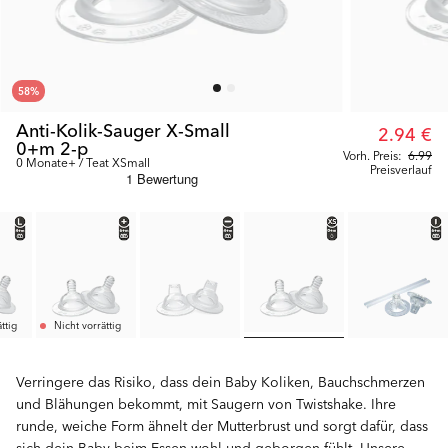
58
%
Anti-Kolik-Sauger X-Small
2.94 €
0+m 2-p
Vorh. Preis:
6.99
0 Monate+ / Teat XSmall
Preisverlauf
ttig
Nicht vorrättig
Verringere das Risiko, dass dein Baby Koliken, Bauchschmerzen
und Blähungen bekommt, mit Saugern von Twistshake. Ihre
runde, weiche Form ähnelt der Mutterbrust und sorgt dafür, dass
sich dein Baby beim Essen wohl und geborgen fühlt. Unsere