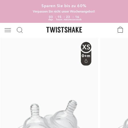
Sparen Sie bis zu 60%
Verpassen Sie nicht unser Wochenangebot!
03
15
23
16
days
hours
minutes
seconds