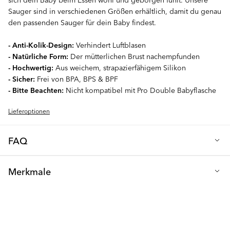
Sauger sind in verschiedenen Größen erhältlich, damit du genau
den passenden Sauger für dein Baby findest.
- Anti-Kolik-Design:
Verhindert Luftblasen
- Natürliche Form:
Der mütterlichen Brust nachempfunden
- Hochwertig:
Aus weichem, strapazierfähigem Silikon
- Sicher:
Frei von BPA, BPS & BPF
- Bitte Beachten:
Nicht kompatibel mit Pro Double Babyflasche
Lieferoptionen
FAQ
Wie oft sollten Sie den Sauger wechseln?
Merkmale
Wir empfehlen, den Sauger Ihres Babys alle 2 Monate zu
wechseln, um sicherzustellen, dass er sich in optimalem Zustand
Material: Silikon
befindet. Überprüfen Sie den Sauger nach jeder Benutzung
Frei von: BPA, BPS & BPF
immer auf Risse oder Beschädigungen und ersetzen Sie ihn
sofort, wenn Probleme festgestellt werden.