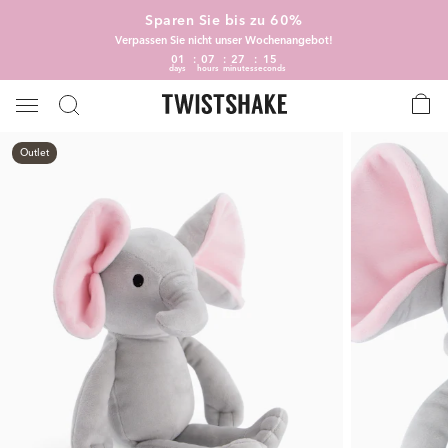
Sparen Sie bis zu 60%
Verpassen Sie nicht unser Wochenangebot!
01
07
27
15
days
hours
minutes
seconds
Outlet