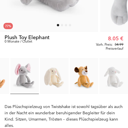
77
%
Plush Toy Elephant
8.05 €
0 Monate / Outlet
Vorh. Preis:
34.99
Preisverlauf
Das Plüschspielzeug von Twistshake ist sowohl tagsüber als auch
in der Nacht ein wunderbar beruhigender Begleiter für dein
Kind. Sitzen, Umarmen, Trösten – dieses Plüschspielzeug kann
alles.