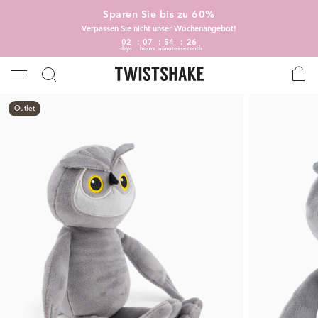
Sparen Sie bis zu 60%
Verpassen Sie nicht unser Wochenangebot!
02
07
54
26
days
hours
minutes
seconds
Outlet