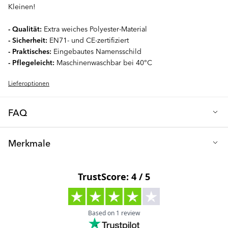
Kleinen!
- Qualität:
Extra weiches Polyester-Material
- Sicherheit:
EN71- und CE-zertifiziert
- Praktisches:
Eingebautes Namensschild
- Pflegeleicht:
Maschinenwaschbar bei 40°C
Lieferoptionen
FAQ
F: Was macht dieses Plüschtier so besonders?
Merkmale
Das Twistshake Plüschspielzeug ist darauf ausgelegt, der
perfekte Begleiter deines Babys von Anfang an zu sein! Mit
EN 71- und CE-zertifiziert
seiner besonders weichen Beschaffenheit und dem supersüßen
Geeignet für Kinder ab 0 Monaten
Design wurde es speziell entwickelt, um deinem Kind zu jeder
Tages- und Nachtzeit Trost und Geborgenheit zu spenden.
Hergestellt aus 100% Polyester
F: Ist es sicher für mein Neugeborenes?
Schwer entflammbares Material ohne zugesetzte