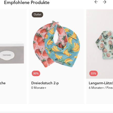
Empfohlene Produkte
Outlet
80
%
55
%
sche
Dreieckstuch 2-p
Langarm-Lätzc
0 Monate+
6 Monate+ / Pine
5.00 €
4.95 €
€
Vorh. Preis:
24.99 €
Vorh. Preis:
10.99