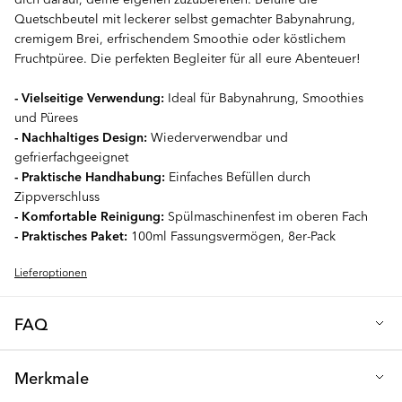
Quetschbeutel mit leckerer selbst gemachter Babynahrung,
cremigem Brei, erfrischendem Smoothie oder köstlichem
Fruchtpüree. Die perfekten Begleiter für all eure Abenteuer!
- Vielseitige Verwendung:
Ideal für Babynahrung, Smoothies
und Pürees
- Nachhaltiges Design:
Wiederverwendbar und
gefrierfachgeeignet
- Praktische Handhabung:
Einfaches Befüllen durch
Zippverschluss
- Komfortable Reinigung:
Spülmaschinenfest im oberen Fach
- Praktisches Paket:
100ml Fassungsvermögen, 8er-Pack
Lieferoptionen
FAQ
F: Wie reinigt man die Quetschbeutel?
Merkmale
Stecken Sie die Beutel einfach in das obere Fach des