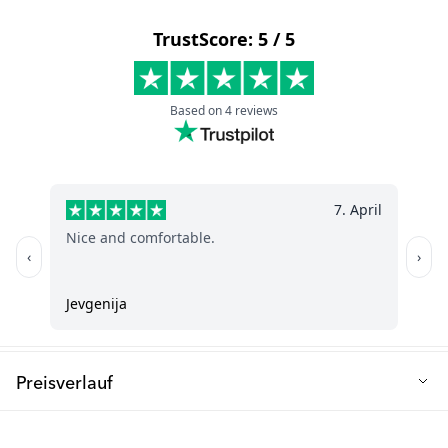
Geschirrspülers für eine schnelle und einfache Reinigung.
Fassungsvermögen (ml): 100
Material: PE-Kunststoff und PET
Frei von: BPA
Spülmaschinenfest: Ja, im oberen Fach
Preisverlauf
Niedrigster Verkaufspreis der letzten 30 Tage: 9.90 €