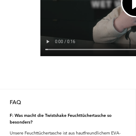
FAQ
F: Was macht die Twistshake Feuchttüchertasche so
besonders?
Unsere Feuchttüchertasche ist aus hautfreundlichem EVA-