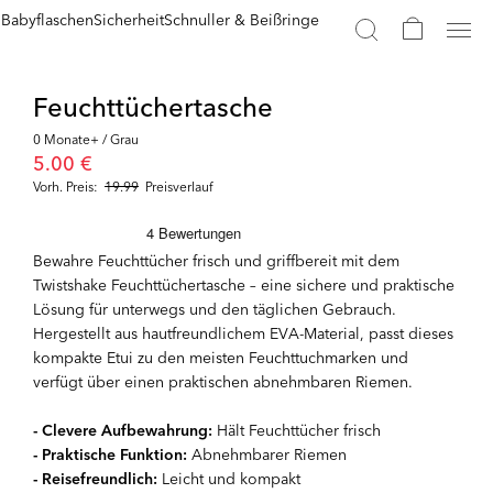
n
Babyflaschen
Sicherheit
Schnuller & Beißringe
Feuchttüchertasche
0 Monate+ / Grau
5.00 €
Vorh. Preis:
19.99
Preisverlauf
Bewahre Feuchttücher frisch und griffbereit mit dem
Twistshake Feuchttüchertasche – eine sichere und praktische
Lösung für unterwegs und den täglichen Gebrauch.
Hergestellt aus hautfreundlichem EVA-Material, passt dieses
kompakte Etui zu den meisten Feuchttuchmarken und
verfügt über einen praktischen abnehmbaren Riemen.
- Clevere Aufbewahrung:
Hält Feuchttücher frisch
- Praktische Funktion:
Abnehmbarer Riemen
- Reisefreundlich:
Leicht und kompakt