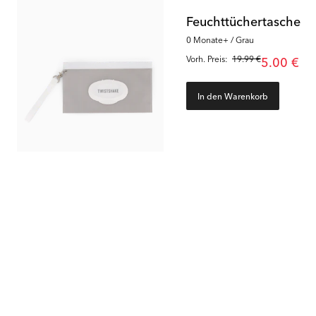
Feuchttüchertasche
0 Monate+ / Grau
Vorh. Preis:
19.99 €
5.00 €
In den Warenkorb