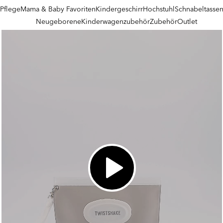
Pflege
Mama & Baby Favoriten
Kindergeschirr
Hochstuhl
Schnabeltasse
Neugeborene
Kinderwagenzubehör
Zubehör
Outlet