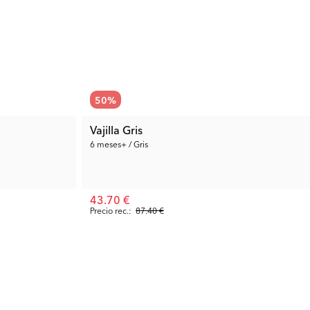
50
%
Vajilla Gris
6 meses+ / Gris
43.70 €
Precio rec.:
87.40 €