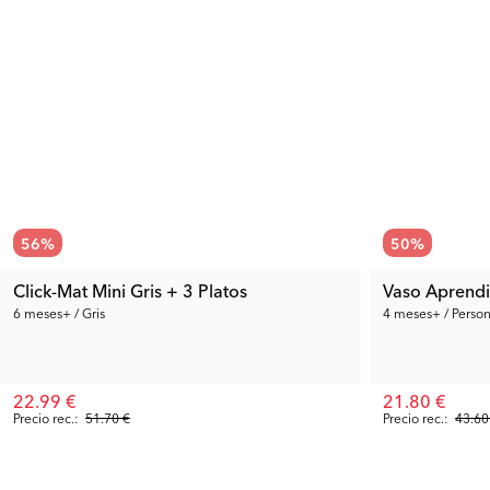
56
%
50
%
Click-Mat Mini Gris + 3 Platos
Vaso Aprendi
6 meses+ / Gris
4 meses+ / Person
22.99 €
21.80 €
Precio rec.:
51.70 €
Precio rec.:
43.60