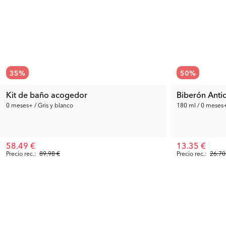
35
%
50
%
Kit de baño acogedor
Biberón Anti
0 meses+ / Gris y blanco
180 ml / 0 meses+
58.49 €
13.35 €
Precio rec.:
89.98 €
Precio rec.:
26.70