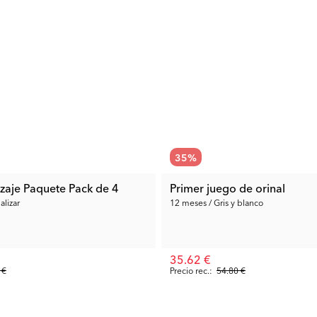
35
%
zaje Paquete Pack de 4
Primer juego de orinal
alizar
12 meses / Gris y blanco
35.62 €
 €
Precio rec.:
54.80 €