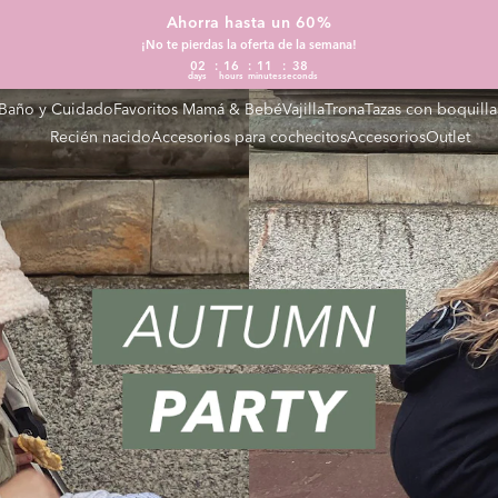
Ahorra hasta un 60%
¡No te pierdas la oferta de la semana!
02
16
11
37
days
hours
minutes
seconds
Baño y Cuidado
Favoritos Mamá & Bebé
Vajilla
Trona
Tazas con boquilla
Recién nacido
Accesorios para cochecitos
Accesorios
Outlet