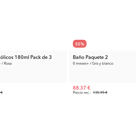
35
%
cólicos 180ml Pack de 3
Baño Paquete 2
 / Rosa
0 meses+ / Gris y blanco
88.37 €
 €
Precio rec.:
135.95 €