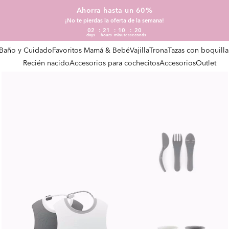
Ahorra hasta un 60%
¡No te pierdas la oferta de la semana!
02
21
10
20
days
hours
minutes
seconds
Baño y Cuidado
Favoritos Mamá & Bebé
Vajilla
Trona
Tazas con boquilla
Recién nacido
Accesorios para cochecitos
Accesorios
Outlet