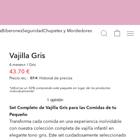
s
Biberones
Seguridad
Chupetes y Mordedores
Vajilla Gris
6 meses+ / Gris
43.70 €
Precio rec.:
87.4
Historial de precios
*¡Ahorras un 50% comprando este paquete en lugar de los productos
individualmente!
Set Completo de Vajilla Gris para las Comidas de tu
Pequeño
Transforma cada comida en una experiencia inolvidable
con nuestra colección completa de vajilla infantil en
elegante tono gris. Este set cuidadosamente seleccionado