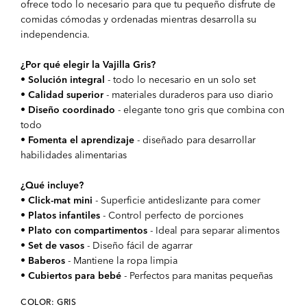
ofrece todo lo necesario para que tu pequeño disfrute de
comidas cómodas y ordenadas mientras desarrolla su
independencia.
¿Por qué elegir la Vajilla Gris?
•
Solución integral
- todo lo necesario en un solo set
•
Calidad superior
- materiales duraderos para uso diario
•
Diseño coordinado
- elegante tono gris que combina con
todo
•
Fomenta el aprendizaje
- diseñado para desarrollar
habilidades alimentarias
¿Qué incluye?
•
Click-mat mini
- Superficie antideslizante para comer
•
Platos infantiles
- Control perfecto de porciones
•
Plato con compartimentos
- Ideal para separar alimentos
•
Set de vasos
- Diseño fácil de agarrar
•
Baberos
- Mantiene la ropa limpia
•
Cubiertos para bebé
- Perfectos para manitas pequeñas
COLOR: GRIS