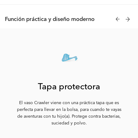
El vaso para sorber de Twistshake tiene una capacidad de 300
ml y un diseño ergonómico que hace que sea fácil de agarrar
Función práctica y diseño moderno
con manos pequeñas. Al igual que todas nuestras botellas y
vasos, los vasos para sorber también tienen una abertura ancha
que facilita rellenarlos y limpiarlos. Adecuado para niños a partir
de 8 meses de edad.
Mix & Match
¿Sabías que puedes combinar tus vasos y vasos para sorber? Por
ejemplo, puedes crear un Vaso con pajita pequeño usando un
Crawler Cup o un Vaso 360 más grande usando un Kid Cup.
Tapa protectora
Ten en cuenta que la red de mezcla FruitSplash no es
El vaso Crawler viene con una práctica tapa que es
compatible con el Vaso con pajita ni el Vaso 360.
perfecta para llevar en la bolsa, para cuando te vayas
de aventuras con tu hijo(a). Protege contra bacterias,
Te explicamos cómo hacerlo:
suciedad y polvo.
1. Coloca la tapa con la pajita en el Crawler Cup. Luego, corta la
pajita a la longitud deseada, y ¡abracadabra, ya tienes un vaso
pequeño con pajita!