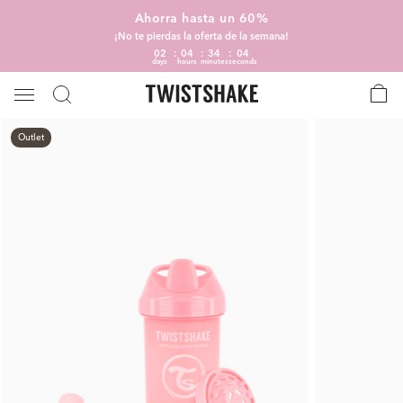
Ahorra hasta un 60%
¡No te pierdas la oferta de la semana!
02
04
34
03
days
hours
minutes
seconds
Outlet