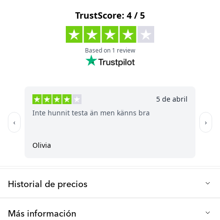
¡Absolutamente! Nuestras Tazas para Gateadores cuentan con un
Altura (cm): 15
sello a prueba de derrames que se puede quitar para limpiarlo
Diámetro (cm): 7,5
o para convertirlo en una pajita de flujo libre. También es apto
para lavavajillas (solo en el estante superior) para su
Capacidad (ml): 300
conveniencia. Además, la amplia apertura facilita el rellenado y
la limpieza. Tenga en cuenta que el sello de silicona puede
Edad recomendada: 8 meses en adelante
necesitar ser reemplazado si muestra signos de daño o
Material: Plástico PP y silicona
desgaste. Simplemente deje de usar el producto y reemplace el
Sello
utilizando el enlace proporcionado.
Libre de BPA
P: ¿Es fácil de limpiar el Vaso para Gateadores?
Apto para lavavajillas: Sí, en la bandeja superior
¡Por supuesto! Al igual que todas nuestras botellas y vasos, el
Vaso para Gateadores cuenta con una amplia apertura que
simplifica tanto el proceso de rellenado como el de limpieza.
También es apto para lavavajillas (solo en el estante superior).
Historial de precios
Precio de venta más bajo de los últimos 30 días: 2.90 €
Más información