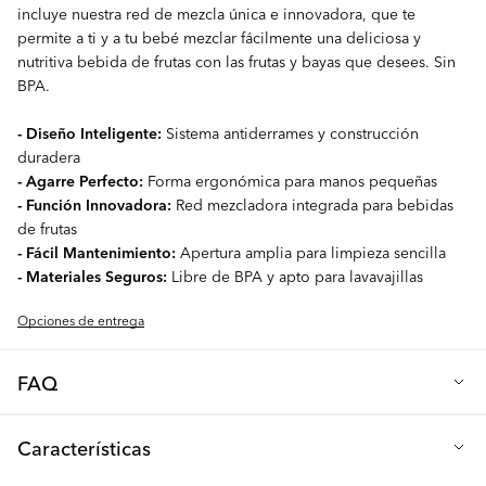
incluye nuestra red de mezcla única e innovadora, que te
permite a ti y a tu bebé mezclar fácilmente una deliciosa y
nutritiva bebida de frutas con las frutas y bayas que desees. Sin
BPA.
- Diseño Inteligente:
Sistema antiderrames y construcción
duradera
- Agarre Perfecto:
Forma ergonómica para manos pequeñas
- Función Innovadora:
Red mezcladora integrada para bebidas
de frutas
- Fácil Mantenimiento:
Apertura amplia para limpieza sencilla
- Materiales Seguros:
Libre de BPA y apto para lavavajillas
Opciones de entrega
FAQ
P: ¿Es fácil quitar y limpiar el sello en las Tazas para
Características
Gateadores?