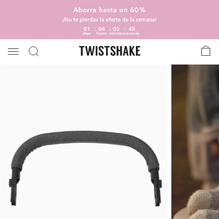
Ahorra hasta un 60%
¡No te pierdas la oferta de la semana!
01
04
05
44
days
hours
minutes
seconds