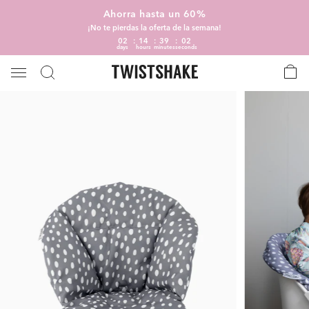
Ahorra hasta un 60%
¡No te pierdas la oferta de la semana!
02
14
39
01
days
hours
minutes
seconds