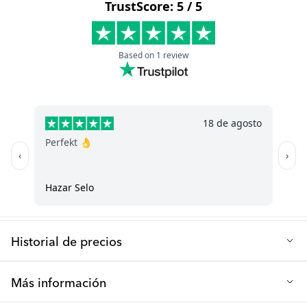
Material: Algodón y poliéster
P: ¿Es fácil de limpiar?
Lavable en máquina: Sí, a 40 grados‎
Sí, puedes acoplar fácilmente el cojín a la silla y desmontarlo sin
esfuerzo para limpiarlo. Se puede lavar a máquina a 40 grados,
sin embargo, recomendamos lavado a mano para prolongar la
vida útil del producto. Para suciedad menor también puedes
voltear el cojín.
Historial de precios
Precio de venta más bajo de los últimos 30 días: 11.20 €
Más información