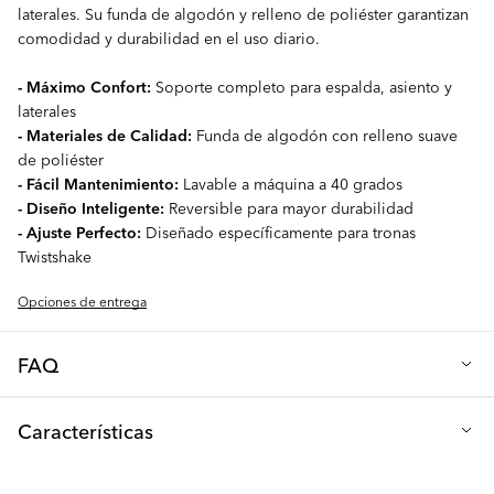
laterales. Su funda de algodón y relleno de poliéster garantizan
comodidad y durabilidad en el uso diario.
- Máximo Confort:
Soporte completo para espalda, asiento y
laterales
- Materiales de Calidad:
Funda de algodón con relleno suave
de poliéster
- Fácil Mantenimiento:
Lavable a máquina a 40 grados
- Diseño Inteligente:
Reversible para mayor durabilidad
- Ajuste Perfecto:
Diseñado específicamente para tronas
Twistshake
Opciones de entrega
FAQ
P: ¿De qué está hecho el Cojín para la Silla Alta?
Características
La funda del cojín está hecha de algodón y el cojín tiene un
relleno suave de poliéster para el máximo confort.