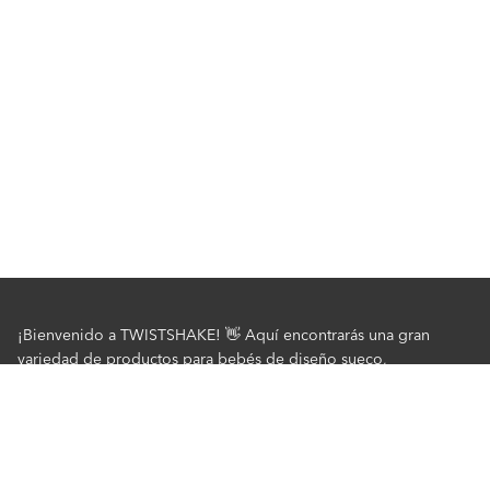
¡Bienvenido a TWISTSHAKE! 👋 Aquí encontrarás una gran
variedad de productos para bebés de diseño sueco,
inteligentes, seguros y de alta calidad. Nos esforzamos
continuamente por desarrollar productos fáciles de usar y que
faciliten la vida cotidiana de los padres. Descubre algunos de
nuestros favoritos en bañeras, vajillas, biberones, cochecitos y
mucho más. Compra con nosotros de forma rápida, segura y