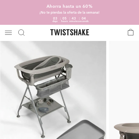
Ahorra hasta un 60%
¡No te pierdas la oferta de la semana!
03
05
43
04
days
hours
minutes
seconds