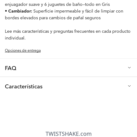
enjuagador suave y 6 juguetes de baño—todo en Gris
•
Cambiador:
Superficie impermeable y fácil de limpiar con
bordes elevados para cambios de pañal seguros
Lee más características y preguntas frecuentes en cada producto
individual.
Opciones de entrega
FAQ
P: ¿Qué incluye este paquete de baño y cambiador?
Características
Este paquete prémium incluye nuestro Soporte para Bañera, un
Kit de Baño completo (con nuestra bañera, soporte para bañera
Color: Gris (estándar, no edición limitada)
para recién nacidos, vaso para enjuagar y 6 juguetes de baño en
Edad recomendada: Recién nacido–4 años (0–48 meses)
un elegante color Gris), y nuestro Cambiador a juego. Es todo
lo que necesitas para bañar y cambiar a tu pequeño con un
Incluye: Soporte para bañera Easy-Click, bañera para bebé
sofisticado diseño escandinavo.
con soporte de baño, enjuagador, 6 juguetes de baño,
cambiador
P: ¿Qué hace que el Kit de Baño sea especial?