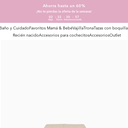
Ahorra hasta un 60%
¡No te pierdas la oferta de la semana!
02
22
30
57
days
hours
minutes
seconds
Baño y Cuidado
Favoritos Mamá & Bebé
Vajilla
Trona
Tazas con boquilla
Recién nacido
Accesorios para cochecitos
Accesorios
Outlet